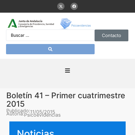
Contacto
Inicio
Boletín 41 – Primer cuatrimestre
Presentación
2015
Publicado:
11/05/2015
Autoría:
Psicoevidencias
De interés
Noticias
Contenidos Psicoevidencias