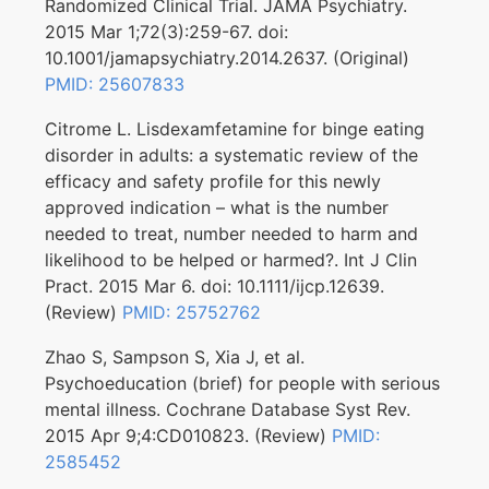
Randomized Clinical Trial. JAMA Psychiatry.
2015 Mar 1;72(3):259-67. doi:
10.1001/jamapsychiatry.2014.2637. (Original)
PMID: 25607833
Citrome L. Lisdexamfetamine for binge eating
disorder in adults: a systematic review of the
efficacy and safety profile for this newly
approved indication – what is the number
needed to treat, number needed to harm and
likelihood to be helped or harmed?. Int J Clin
Pract. 2015 Mar 6. doi: 10.1111/ijcp.12639.
(Review)
PMID: 25752762
Zhao S, Sampson S, Xia J, et al.
Psychoeducation (brief) for people with serious
mental illness. Cochrane Database Syst Rev.
2015 Apr 9;4:CD010823. (Review)
PMID:
2585452