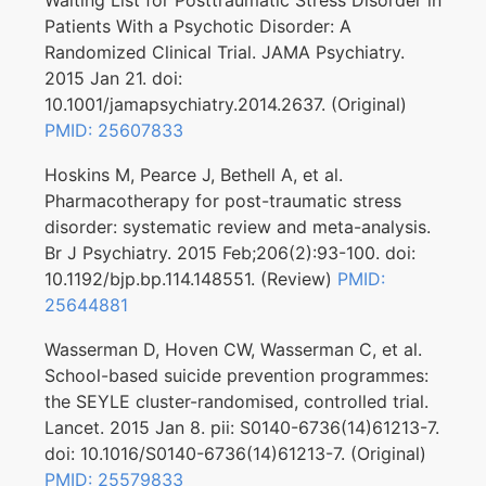
Waiting List for Posttraumatic Stress Disorder in
Patients With a Psychotic Disorder: A
Randomized Clinical Trial. JAMA Psychiatry.
2015 Jan 21. doi:
10.1001/jamapsychiatry.2014.2637. (Original)
PMID: 25607833
Hoskins M, Pearce J, Bethell A, et al.
Pharmacotherapy for post-traumatic stress
disorder: systematic review and meta-analysis.
Br J Psychiatry. 2015 Feb;206(2):93-100. doi:
10.1192/bjp.bp.114.148551. (Review)
PMID:
25644881
Wasserman D, Hoven CW, Wasserman C, et al.
School-based suicide prevention programmes:
the SEYLE cluster-randomised, controlled trial.
Lancet. 2015 Jan 8. pii: S0140-6736(14)61213-7.
doi: 10.1016/S0140-6736(14)61213-7. (Original)
PMID: 25579833