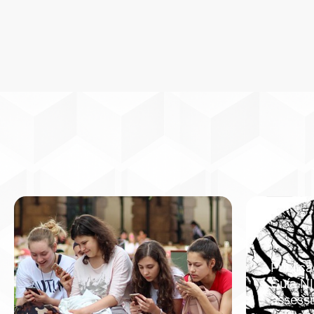
Publica
Guía NI
assess