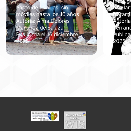
manage
Pacto de familias: sin
bipolar
móviles hasta los 16 años
tratam
Autoría: Alma Dolores
Autoría
Martínez de Salazar
Serran
Publicada el 16 diciembre,
Publica
2025
2025