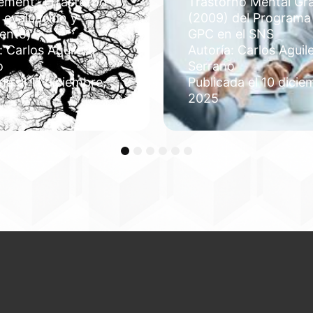
ment" (Trastorno
Trastorno Mental Gr
: evaluación y
(2009) del Programa
iento)
GPC en el SNS
: Carlos Aguilera
Autoría: Carlos Aguil
o
Serrano
da el 11 diciembre,
Publicada el 10 dicie
2025
1
2
3
4
5
6