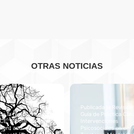
OTRAS NOTICIAS
Publicada la Revisión
da la revisión de la
Guía de Práctica Clín
CE "Bipolar disorder:
Intervenciones
ment and
Psicosociales en el