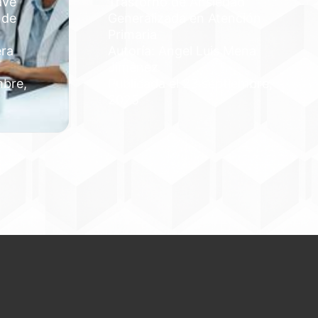
ave
Trastorno de Ansiedad
 de
Generalizada en Atención
Primaria
era
Autoría: Angel Luis Mena
Jiménez
mbre,
Publicada el 23 septiembre,
2025