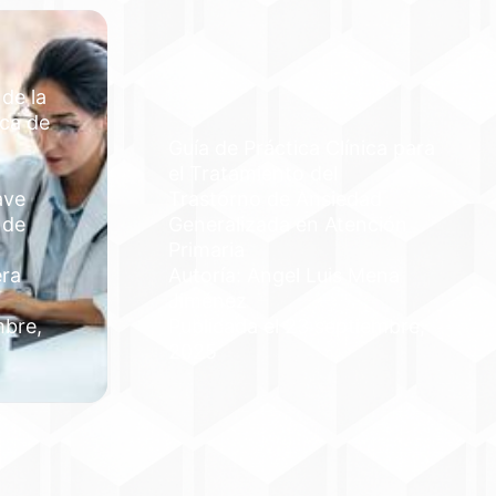
 de la
ica de
Guía de Práctica Clínica para
el Tratamiento del
ave
Trastorno de Ansiedad
 de
Generalizada en Atención
Primaria
era
Autoría: Angel Luis Mena
Jiménez
mbre,
Publicada el 23 septiembre,
2025