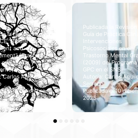
Publicada la Revisión
da la revisión de la
Guía de Práctica Clín
CE "Bipolar disorder:
Intervenciones
ment and
Psicosociales en el
ment" (Trastorno
Trastorno Mental Gr
: evaluación y
(2009) del Programa
iento)
GPC en el SNS
: Carlos Aguilera
Autoría: Carlos Aguil
o
Serrano
da el 11 diciembre,
Publicada el 10 dicie
2025
1
2
3
4
5
6