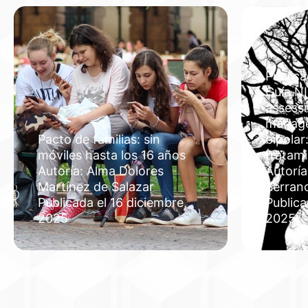
Publica
Guía NI
assess
manage
Pacto de familias: sin
bipolar
móviles hasta los 16 años
tratam
Autoría: Alma Dolores
Autoría
Martínez de Salazar
Serran
Publicada el 16 diciembre,
Publica
2025
2025