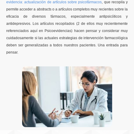
evidencia
:
actualización
de
artículos
sobre
psicofármacos
,
que
recopila
y
permite
acceder
a abstracts o a
artículos
completos
muy
recientes
sobre
la
Formación
eficacia
de
diversos
fármacos
,
especialmente
antipsicóticos
y
antidepresivos
. Los
artículos
recopilados
(2 de
ellos
muy
recientemente
Boletín
referenciados
aquí
en
Psicoevidencias
)
hacen
pensar
y
considerar
muy
cuidadosamente
si
las
actuales
estrategias
de
intervención
farmacológica
deben
ser
generalizadas
a
todos
nuestros
pacientes
.
Una
entrada
para
pensar
.