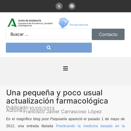
Contacto
Inicio
Una pequeña y poco usual
Presentación
actualización farmacológica
Publicado:
10/05/2013
Autoría:
Francisco Javier Carrascoso López
De interés
En el
magnífico
blog
post
Psiquiatría
apareció
el
pasado
1 de mayo de
2012,
una
entrada
titulada
Practicando
la
medicina
basada
en la
Contenidos Psicoevidencias