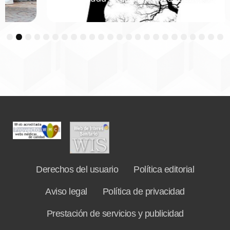
3
4
5
6
7
8
9
10
11
12
13
14
15
16
17
18
19
20
21
22
23
24
Derechos del usuario
Política editorial
Aviso legal
Política de privacidad
Prestación de servicios y publicidad