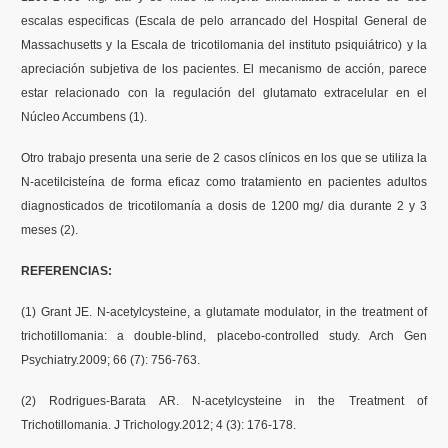
escalas especificas (Escala de pelo arrancado del Hospital General de
Massachusetts y la Escala de tricotilomania del instituto psiquiátrico) y la
apreciación subjetiva de los pacientes. El mecanismo de acción, parece
estar relacionado con la regulación del glutamato extracelular en el
Núcleo Accumbens (1).
Otro trabajo presenta una serie de 2 casos clínicos en los que se utiliza la
N-acetilcisteína de forma eficaz como tratamiento en pacientes adultos
diagnosticados de tricotilomanía a dosis de 1200 mg/ dia durante 2 y 3
meses (2).
REFERENCIAS:
(1) Grant JE. N-acetylcysteine, a glutamate modulator, in the treatment of
trichotillomania: a double-blind, placebo-controlled study. Arch Gen
Psychiatry.2009; 66 (7): 756-763.
(2) Rodrigues-Barata AR. N-acetylcysteine in the Treatment of
Trichotillomania. J Trichology.2012; 4 (3): 176-178.