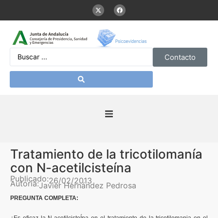
Contacto
Inicio
Tratamiento de la tricotilomanía
Presentación
con N-acetilcisteína
Publicado:
26/02/2013
Autoría:
Javier Hernández Pedrosa
De interés
PREGUNTA COMPLETA:
Contenidos Psicoevidencias