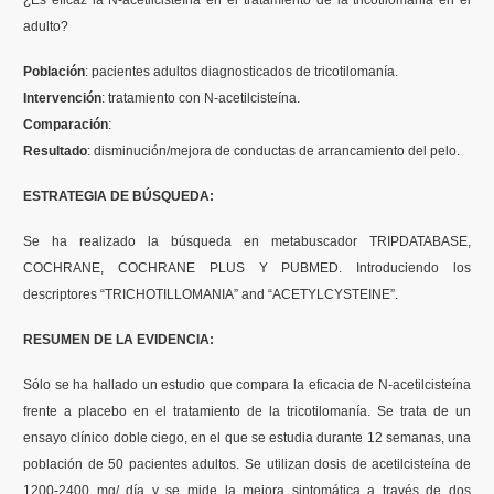
¿Es eficaz la N-acetilcisteÍna en el tratamiento de la tricotilomania en el
adulto?
Formación
Población
: pacientes adultos diagnosticados de tricotilomanía.
Intervención
: tratamiento con N-acetilcisteína.
Boletín
Comparación
:
Resultado
: disminución/mejora de conductas de arrancamiento del pelo.
ESTRATEGIA DE BÚSQUEDA:
Se ha realizado la búsqueda en metabuscador TRIPDATABASE,
COCHRANE, COCHRANE PLUS Y PUBMED. Introduciendo los
descriptores “TRICHOTILLOMANIA” and “ACETYLCYSTEINE”.
RESUMEN DE LA EVIDENCIA:
Sólo se ha hallado un estudio que compara la eficacia de N-acetilcisteína
frente a placebo en el tratamiento de la tricotilomanía. Se trata de un
ensayo clínico doble ciego, en el que se estudia durante 12 semanas, una
población de 50 pacientes adultos. Se utilizan dosis de acetilcisteína de
1200-2400 mg/ día y se mide la mejora sintomática a través de dos