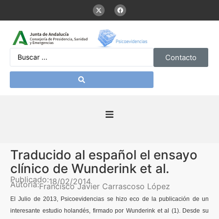
Contacto
Inicio
Traducido al español el ensayo
Presentación
clínico de Wunderink et al.
Publicado:
18/02/2014
Autoría:
Francisco Javier Carrascoso López
De interés
El Julio de 2013,
Psicoevidencias
se
hizo
eco de la
publicación
de un
interesante
estudio
holandés
,
firmado
por
Wunderink
et al (1).
Desde
su
Contenidos Psicoevidencias