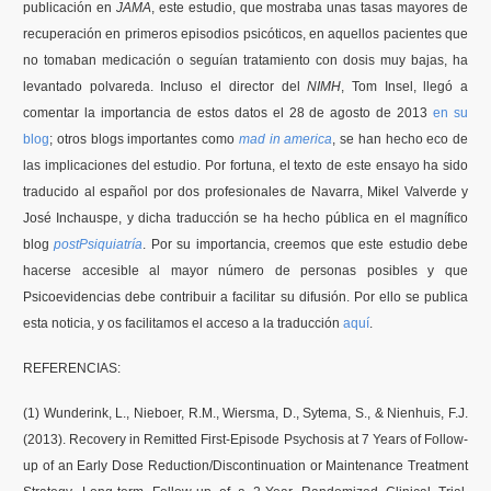
publicación
en
JAMA
,
este
estudio
,
que
mostraba
unas
tasas
mayores
de
recuperación
en
primeros
episodios
psicóticos
, en
aquellos
pacientes
que
Formación
no
tomaban
medicación
o
seguían
tratamiento
con
dosis
muy
bajas
, ha
levantado
polvareda
.
Incluso
el director del
NIMH
, Tom
Insel
,
llegó
a
Boletín
comentar
la
importancia
de
estos
datos
el 28 de
agosto
de 2013
en
su
blog
;
otros
blogs
importantes
como
mad in america
, se han hecho eco de
las implicaciones del
estudio
. Por fortuna, el texto de
este
ensayo ha sido
traducido al español
por
dos profesionales de Navarra, Mikel Valverde y
José Inchauspe, y dicha traducción se ha hecho pública en el magnífico
blog
postPsiquiatría
. Por
su
importancia
,
creemos
que
este
estudio
debe
hacerse
accesible
al mayor
número
de personas
posibles
y
que
Psicoevidencias
debe
contribuir
a
facilitar
su
difusión
. Por
ello
se
publica
esta
noticia
, y
os
facilitamos
el
acceso
a la traducción
aquí
.
REFERENCIAS:
(1) Wunderink, L., Nieboer, R.M., Wiersma, D., Sytema, S., & Nienhuis, F.J.
(2013). Recovery in Remitted First-Episode Psychosis at 7 Years of Follow-
up of an Early Dose Reduction/Discontinuation or Maintenance Treatment