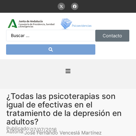
Contacto
Inicio
¿Todas las psicoterapias son
Presentación
igual de efectivas en el
tratamiento de la depresión en
De interés
adultos?
Publicado:
07/07/2016
Autoría:
José Fernando Venceslá Martínez
Contenidos Psicoevidencias