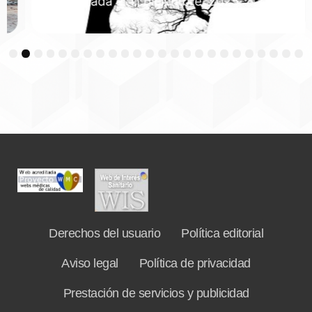
Publicada el 11 diciembre, 2025
3
4
5
6
7
8
9
10
11
12
13
14
15
16
17
18
19
20
21
22
23
24
Derechos del usuario
Política editorial
Aviso legal
Política de privacidad
Prestación de servicios y publicidad