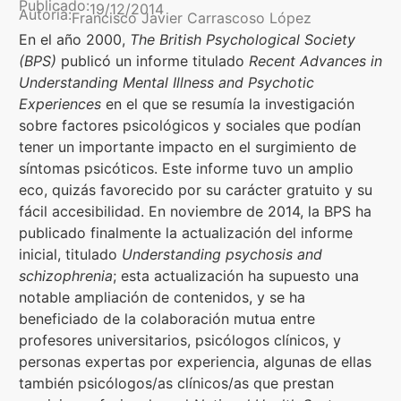
Publicado:
19/12/2014
Autoría:
Francisco Javier Carrascoso López
Contenidos Psicoevidencias
En el año 2000,
The British Psychological Society
(BPS)
publicó un informe titulado
Recent Advances in
Formación
Understanding Mental Illness and Psychotic
Experiences
en el que se resumía la investigación
Boletín
sobre factores psicológicos y sociales que podían
tener un importante impacto en el surgimiento de
síntomas psicóticos. Este informe tuvo un amplio
eco, quizás favorecido por su carácter gratuito y su
fácil accesibilidad. En noviembre de 2014, la BPS ha
publicado finalmente la actualización del informe
inicial, titulado
Understanding psychosis and
schizophrenia
; esta actualización ha supuesto una
notable ampliación de contenidos, y se ha
beneficiado de la colaboración mutua entre
profesores universitarios, psicólogos clínicos, y
personas expertas por experiencia, algunas de ellas
también psicólogos/as clínicos/as que prestan