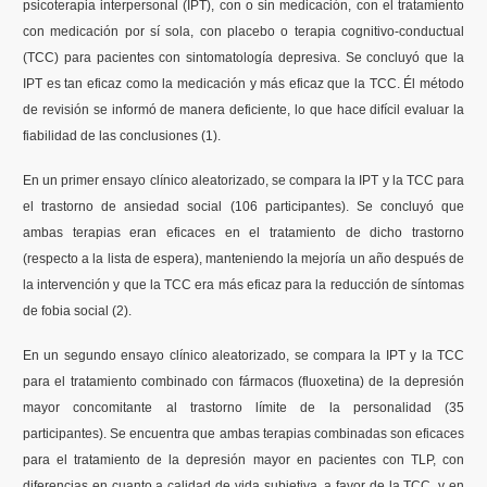
psicoterapia interpersonal (IPT), con o sin medicación, con el tratamiento
con medicación por sí sola, con placebo o terapia cognitivo-conductual
(TCC) para pacientes con sintomatología depresiva. Se concluyó que la
IPT es tan eficaz como la medicación y más eficaz que la TCC. Él método
de revisión se informó de manera deficiente, lo que hace difícil evaluar la
fiabilidad de las conclusiones (1).
En un primer ensayo clínico aleatorizado, se compara la IPT y la TCC para
el trastorno de ansiedad social (106 participantes). Se concluyó que
ambas terapias eran eficaces en el tratamiento de dicho trastorno
(respecto a la lista de espera), manteniendo la mejoría un año después de
la intervención y que la TCC era más eficaz para la reducción de síntomas
de fobia social (2).
En un segundo ensayo clínico aleatorizado, se compara la IPT y la TCC
para el tratamiento combinado con fármacos (fluoxetina) de la depresión
mayor concomitante al trastorno límite de la personalidad (35
participantes). Se encuentra que ambas terapias combinadas son eficaces
para el tratamiento de la depresión mayor en pacientes con TLP, con
diferencias en cuanto a calidad de vida subjetiva, a favor de la TCC, y en