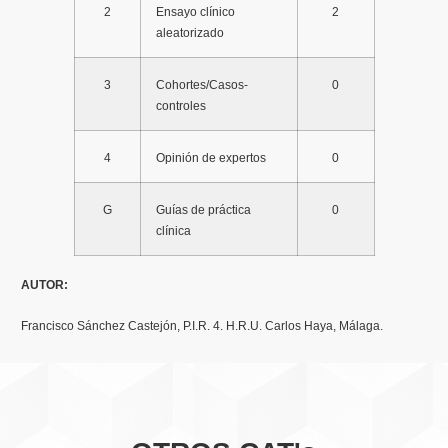
2
Ensayo clínico
2
aleatorizado
3
Cohortes/Casos-
0
controles
4
Opinión de expertos
0
G
Guías de práctica
0
clínica
AUTOR:
Francisco Sánchez Castejón, P.I.R. 4. H.R.U. Carlos Haya, Málaga.