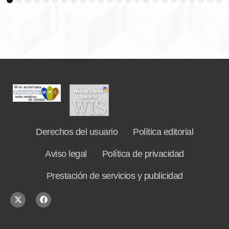
3
4
5
6
7
8
9
10
11
12
13
14
15
16
17
18
19
20
21
22
23
24
Derechos del usuario
Política editorial
Aviso legal
Política de privacidad
Prestación de servicios y publicidad