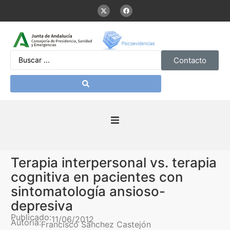
Contacto
Inicio
Terapia interpersonal vs. terapia
Presentación
cognitiva en pacientes con
sintomatología ansioso-
De interés
depresiva
Publicado:
11/06/2012
Autoría:
Francisco Sánchez Castejón
Contenidos Psicoevidencias