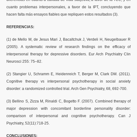
cuanto problemas interpersonales, a favor de la IPT, concluyendo que
hacen falta más ensayos fiables que repliquen estos resultados (3).
REFERENCIAS:
(1) de Mello M, de Jesus Mari J, Bacaltchuk J, Verdeli H, Neugelbauer R
(2005). A systematic review of research findings on the efficacy of
interpersonal therapy for depressive disorders. Eur Arch Psychiatry Clin
Neurosci 255: 75–82.
(2) Stangier U, Schramm E, Heidenreich T, Berger M, Clark DM. (2011).
Cognitive therapy vs interpersonal psychotherapy in social anxiety
disorder: a randomized controlled trial. Arch Gen Psychiatry, 68, 692-700.
(3) Bellino S, Zizza M, Rinaldi C, Bogetto F. (2007). Combined therapy of
major depression with concomitant borderline personality disorder:
comparison of interpersonal and cognitive psychotherapy. Can J
Psychiatry, 52(11):718-25.
CONCLUSIONES: