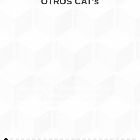
OTROS CAT's
Eficacia de la Terapia Basada en
Mentalización (MBT) para reducir las
autolesiones en pacientes
diagnosticados de TLP
Autoría: Cristian Díaz González, María
Galindo Roldán, Cristina Espejo Boillos,
Silvia Marina Velasco Oña, Manuel
Morales Romero
Publicada el 30 junio, 2026