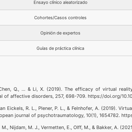
Ensayo clínico aleatorizado
Cohortes/Casos controles
Opinión de expertos
Guías de práctica clínica
., Chen, Q., … & Li, X. (2019). The efficacy of virtual re
 of affective disorders, 257, 698-709. https://doi.org/10.10
Van Eickels, R. L., Plener, P. L., & Felnhofer, A. (2019). Vir
ropean journal of psychotraumatology, 10(1), 1654782. htt
n, M., Nijdam, M. J., Vermetten, E., Olff, M., & Bakker, A. (2