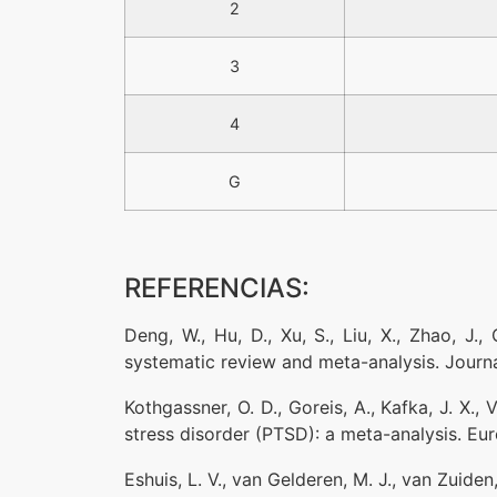
2
3
4
G
REFERENCIAS:
Deng, W., Hu, D., Xu, S., Liu, X., Zhao, J
systematic review and meta-analysis. Journal
Kothgassner, O. D., Goreis, A., Kafka, J. X., 
stress disorder (PTSD): a meta-analysis. Eu
Eshuis, L. V., van Gelderen, M. J., van Zuide