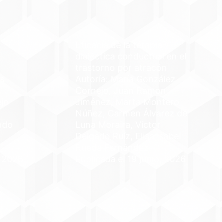
Eficacia de la terapia
dialéctica conductual en el
trastorno por atracón
s
Autoría: María González
Cornejo, Juan Ramon
ejo
Jiménez, Marta Montero
Núñez, Carmen Álvarez de
ndo
Luna Moraira, Víctor
Delgado Ruíz, Elisa Isabel
Rueda Fernández
, 2026
Publicada el 19 junio, 2026