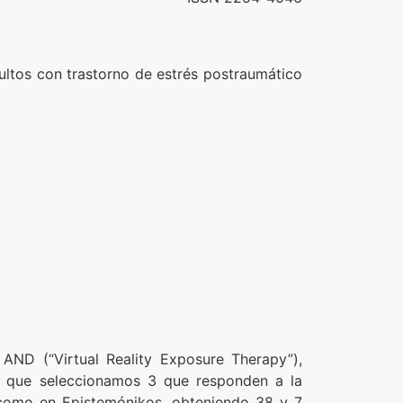
ultos con trastorno de estrés postraumático
 AND (“Virtual Reality Exposure Therapy”),
os que seleccionamos 3 que responden a la
 como en Epistemónikos, obteniendo 38 y 7