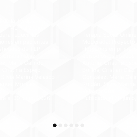
a de la Terapia
 en Mentalización
ara reducir las
Terapia Social Online
iones en pacientes
Moderada: Proyecto
sticados de TLP
Horyzons en primero
: Cristian Díaz
episodios psicóticos
ez, María Galindo
Autoría: Cristina Esp
 Cristina Espejo
Boillos, Cristian Díaz
, Silvia Marina Velasco
González, María Gali
anuel Morales
Roldán, Silvia Marina
o
Velasco Oña
da el 30 junio, 2026
Publicada el 30 junio
1
2
3
4
5
6