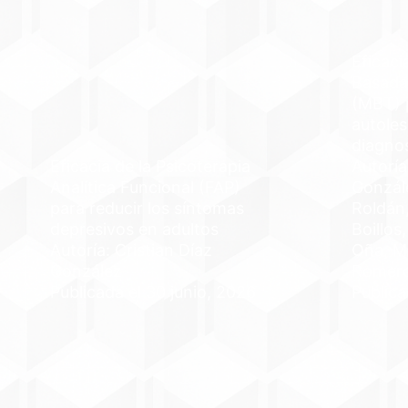
Eficaci
Basada
(MBT) p
autoles
diagno
Eficacia de la Psicoterapia
Autoría
Analítica Funcional (FAP)
Gonzál
para reducir los síntomas
Roldán,
depresivos en adultos
Boillos
Autoría: Cristian Díaz
Oña, M
González
Romer
Publicada el 30 junio, 2026
Publica