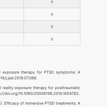
0
0
0
0
ality exposure therapy for PTSD symptoms: A
16/j.jad.2019.07.086.
tual reality exposure therapy for posttraumatic
ps://doi.org/10.1080/20008198.2019.1654782.
021). Efficacy of immersive PTSD treatments: A