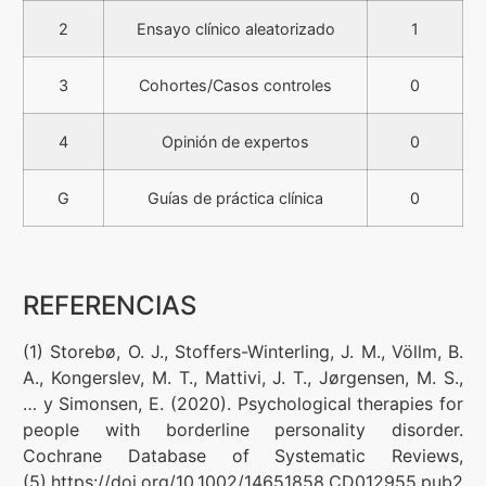
2
Ensayo clínico aleatorizado
1
3
Cohortes/Casos controles
0
4
Opinión de expertos
0
G
Guías de práctica clínica
0
REFERENCIAS
(1) Storebø, O. J., Stoffers-Winterling, J. M., Völlm, B.
A., Kongerslev, M. T., Mattivi, J. T., Jørgensen, M. S.,
… y Simonsen, E. (2020). Psychological therapies for
people with borderline personality disorder.
Cochrane Database of Systematic Reviews,
(5).https://doi.org/10.1002/14651858.CD012955.pub2