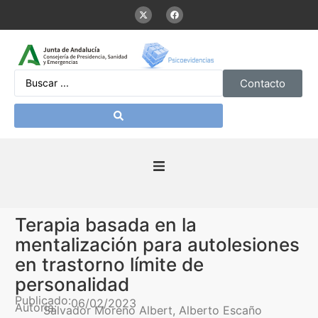
Contacto
Inicio
Terapia basada en la
Presentación
mentalización para autolesiones
en trastorno límite de
De interés
personalidad
Publicado:
06/02/2023
Autoría:
Salvador Moreno Albert, Alberto Escaño
Contenidos Psicoevidencias