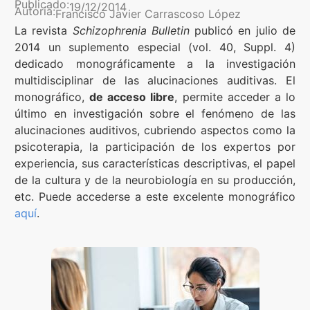
Publicado:
19/12/2014
Autoría:
Francisco Javier Carrascoso López
Contenidos Psicoevidencias
La revista
Schizophrenia Bulletin
publicó en julio de
2014 un suplemento especial (vol. 40, Suppl. 4)
Formación
dedicado monográficamente a la investigación
multidisciplinar de las alucinaciones auditivas. El
Boletín
monográfico,
de acceso libre
, permite acceder a lo
último en investigación sobre el fenómeno de las
alucinaciones auditivos, cubriendo aspectos como la
psicoterapia, la participación de los expertos por
experiencia, sus características descriptivas, el papel
de la cultura y de la neurobiología en su producción,
etc. Puede accederse a este excelente monográfico
aquí
.