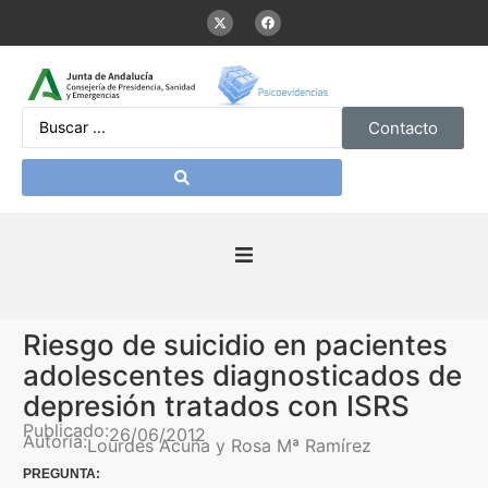
Contacto
Inicio
Riesgo de suicidio en pacientes
Presentación
adolescentes diagnosticados de
depresión tratados con ISRS
De interés
Publicado:
26/06/2012
Autoría:
Lourdes Acuña y Rosa Mª Ramírez
PREGUNTA:
Contenidos Psicoevidencias