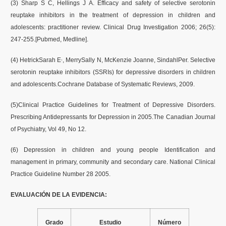
(3) Sharp S C, Hellings J A. Efficacy and safety of selective serotonin
reuptake inhibitors in the treatment of depression in children and
adolescents: practitioner review. Clinical Drug Investigation 2006; 26(5):
247-255.[Pubmed, Medline].
,
(4) HetrickSarah E
, MerrySally N, McKenzie Joanne, SindahlPer. Selective
serotonin reuptake inhibitors (SSRIs) for depressive disorders in children
and adolescents.Cochrane Database of Systematic Reviews, 2009.
(5)Clinical Practice Guidelines for Treatment of Depressive Disorders.
Prescribing Antidepressants for Depression in 2005.The Canadian Journal
of Psychiatry, Vol 49, No 12.
(6) Depression in children and young people Identification and
management in primary, community and secondary care. National Clinical
Practice Guideline Number 28 2005.
EVALUACIÓN DE LA EVIDENCIA:
Grado
Estudio
Número