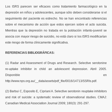
Los ISRS parecen ser eficaces como tratamiento farmacológico en la
depresión en niños y adolescentes, aunque sólo deben considerarse si el
seguimiento del paciente es estrecho. No se han encontrado referencias
sobre el mecanismo de acción que estos ejercen sobre el acto suicida.
Mientras que la depresión no tratada en la población infanto-juvenil se
asocia con mayor riesgo de suicidio, no está claro si los ISRS modificarían
este riesgo de forma clínicamente significativa.
REFERENCIAS BIBLIOGRÁFICAS:
(1) Radar and Assessment of Drugs and Research. Selective serotonine
re-uptake inhibitor in child an adolescent depression. Abril 2005.
Disponible en
http://www.nps.org.au/__data/assets/pdf_file/0016/14713/SSRIs.pdf.
(2) Barbui C, Esposito E, Cipriani A. Selective serotonin reuptake inhibitors
and risk of suicide: a systematic review of observational studies. CMAJ:
Canadian Medical Association Journal 2009; 180(3): 291-297.