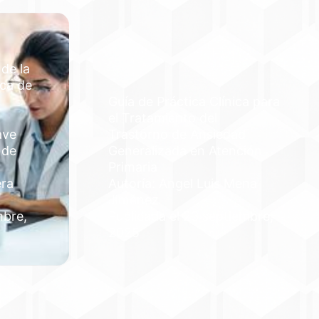
 de la
ica de
Guía de Práctica Clínica para
el Tratamiento del
ave
Trastorno de Ansiedad
 de
Generalizada en Atención
Primaria
era
Autoría: Angel Luis Mena
Jiménez
mbre,
Publicada el 23 septiembre,
2025