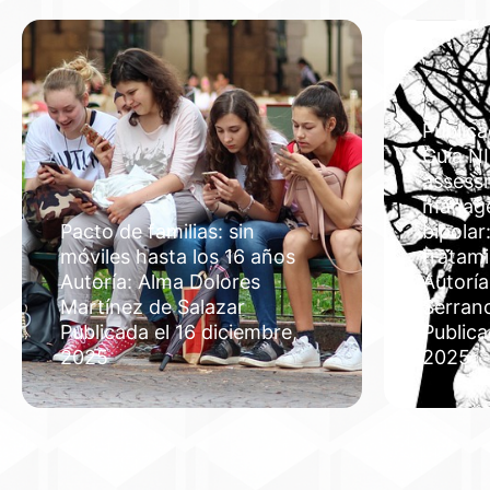
Publica
Guía NI
assess
manage
Pacto de familias: sin
bipolar
móviles hasta los 16 años
tratam
Autoría: Alma Dolores
Autoría
Martínez de Salazar
Serran
Publicada el 16 diciembre,
Publica
2025
2025