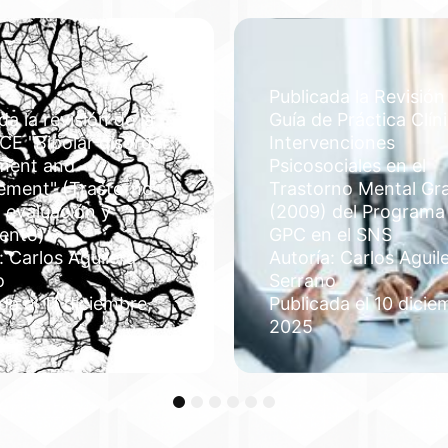
Publicada la Revisión
da la revisión de la
Guía de Práctica Clín
CE "Bipolar disorder:
Intervenciones
ment and
Psicosociales en el
ment" (Trastorno
Trastorno Mental Gr
: evaluación y
(2009) del Programa
iento)
GPC en el SNS
: Carlos Aguilera
Autoría: Carlos Aguil
o
Serrano
da el 11 diciembre,
Publicada el 10 dicie
2025
1
2
3
4
5
6