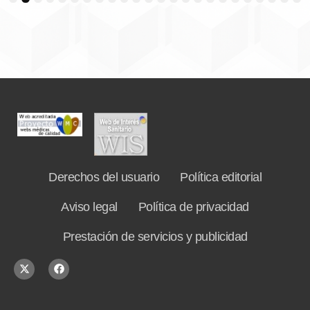
3
4
5
6
7
8
9
10
11
12
13
14
15
16
17
18
19
20
21
22
23
24
Derechos del usuario
Política editorial
Aviso legal
Política de privacidad
Prestación de servicios y publicidad