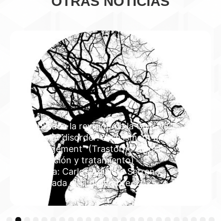
OTRAS NOTICIAS
Publicada la revisión de la Guía NICE
"Bipolar disorder: assessment and
management" (Trastorno bipolar:
evaluación y tratamiento)
Autoría: Carlos Aguilera Serrano
Publicada el 11 diciembre, 2025