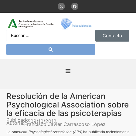
Contacto
Inicio
Resolución de la American
Presentación
Psychological Association sobre
la eficacia de las psicoterapias
De interés
Publicado:
09/10/2012
Autoría:
Francisco Javier Carrascoso López
La
American Psychological Association (APA)
ha publicado recientemente
Contenidos Psicoevidencias