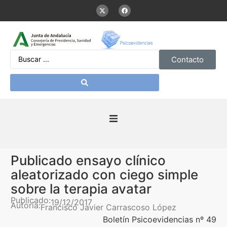
Contacto
Inicio
Publicado ensayo clínico
Presentación
aleatorizado con ciego simple
sobre la terapia avatar
De interés
Publicado:
19/12/2017
Autoría:
Francisco Javier Carrascoso López
Boletín Psicoevidencias nº 49
Contenidos Psicoevidencias