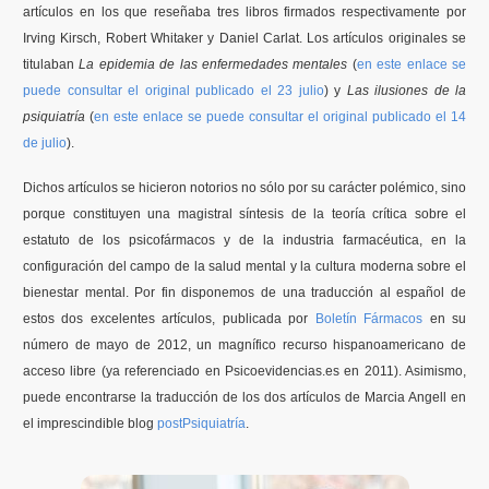
artículos en los que reseñaba tres libros firmados respectivamente por
Irving Kirsch, Robert Whitaker y Daniel Carlat. Los artículos originales se
Formación
titulaban
La epidemia de las enfermedades mentales
(
en este enlace se
puede consultar el original publicado el 23 julio
) y
Las ilusiones de la
Boletín
psiquiatría
(
en este enlace se puede consultar el original publicado el 14
de julio
).
Dichos artículos se hicieron notorios no sólo por su carácter polémico, sino
porque constituyen una magistral síntesis de la teoría crítica sobre el
estatuto de los psicofármacos y de la industria farmacéutica, en la
configuración del campo de la salud mental y la cultura moderna sobre el
bienestar mental. Por fin disponemos de una traducción al español de
estos dos excelentes artículos, publicada por
Boletín Fármacos
en su
número de mayo de 2012, un magnífico recurso hispanoamericano de
acceso libre (ya referenciado en Psicoevidencias.es en 2011). Asimismo,
puede encontrarse la traducción de los dos artículos de Marcia Angell en
el imprescindible blog
postPsiquiatría
.