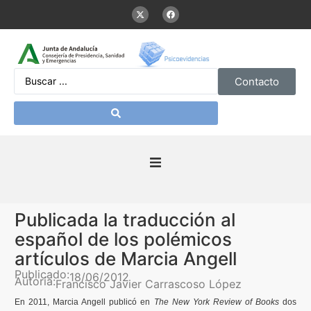
Contacto
Inicio
Publicada la traducción al
Presentación
español de los polémicos
artículos de Marcia Angell
De interés
Publicado:
18/06/2012
Autoría:
Francisco Javier Carrascoso López
En 2011, Marcia Angell publicó en
The New York Review of Books
dos
Contenidos Psicoevidencias