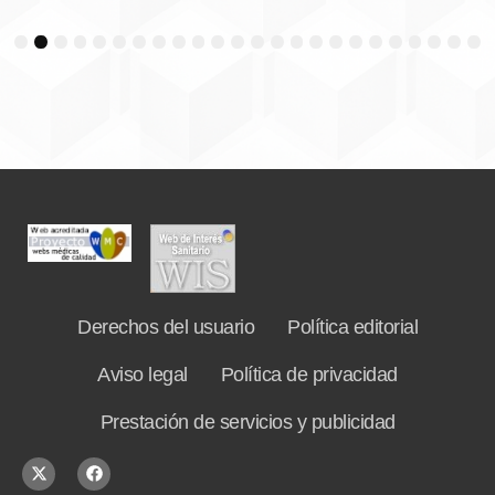
3
4
5
6
7
8
9
10
11
12
13
14
15
16
17
18
19
20
21
22
23
24
Derechos del usuario
Política editorial
Aviso legal
Política de privacidad
Prestación de servicios y publicidad