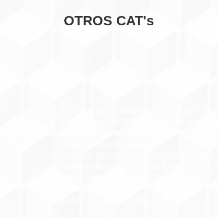
OTROS CAT's
Eficacia de la Terapia Basada en
Mentalización (MBT) para reducir las
autolesiones en pacientes
diagnosticados de TLP
Autoría: Cristian Díaz González, María
Galindo Roldán, Cristina Espejo Boillos,
Silvia Marina Velasco Oña, Manuel
Morales Romero
Publicada el 30 junio, 2026