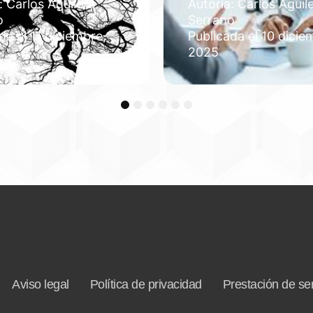
: Carlos Aguilera
Autoría: Carlos Aguil
o
Serrano
da el 11 diciembre,
Publicada el 10 dicie
2025
1
2
3
4
5
6
Aviso legal
Política de privacidad
Prestación de ser