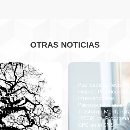
OTRAS NOTICIAS
Publicada la Revisión
da la revisión de la
Guía de Práctica Clín
CE "Bipolar disorder:
Intervenciones
ment and
Psicosociales en el
ment" (Trastorno
Trastorno Mental Gr
: evaluación y
(2009) del Programa
iento)
GPC en el SNS