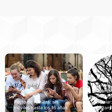
Publica
Guía NI
assess
manage
Pacto de familias: sin
bipolar
móviles hasta los 16 años
tratam