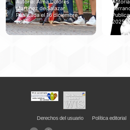
Autoría: Alma Dolores
Autoría
Martínez de Salazar
Serran
Publicada el 16 diciembre,
Publica
2025
2025
Derechos del usuario
Política editorial