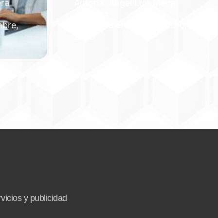
era
Autoría: Angel Luis Mena
Jiménez
mbre,
Publicada el 23 septiembre,
2025
vicios y publicidad