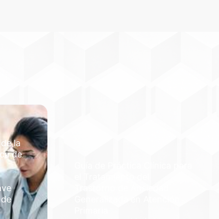
 de la
ica de
Guía de Práctica Clínica para
el Tratamiento del
ave
Trastorno de Ansiedad
 de
Generalizada en Atención
Primaria