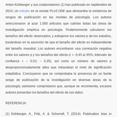
Anton
Kühberger
y
sus
colaboradores
(1)
han
publicado
en
septiembre
de
Contenidos Psicoevidencias
2014, un
estudio
en la
revista
PLoS
ONE
que demuestra la existencia de
sesgos de publicación en las revistas de psicología. Los autores
Formación
seleccionaron al azar 1.000 artículos que cubrían todas las áreas de
investigación empírica en psicología. Posteriormente calcularon los
Boletín
tamaños del efecto observados, y extrajeron los valores p de los estudios,
basándose en la asunción de que el tamaño del efecto es independiente
del tamaño muestral. Los autores encontraron una correlación negativa
entre los valores p y los tamaños del efecto (r = -0,45 al 95%; Intervalo de
confianza = – 0,53; – 0,35), así como un número de valores p
desproporcionadamente altos que rebasaban el nivel de significación
estadística. Concluyeron que se comprobaba la presencia de un fuerte
sesgo de publicación de la investigación en diversas áreas de la
psicología; asimismo comprobaron que, aunque se recomienda, escasos
autores presentan los tamaños del efecto de
sus
datos.
REFERENCIA:
(1) Kühberger, A., Fritz, A. & Scherndl, T. (2014). Publication bias in