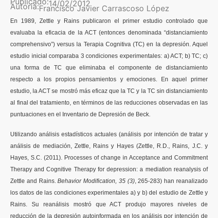
Publicado:
14/02/2012
Autoría:
Francisco Javier Carrascoso López
En 1989, Zettle y Rains publicaron el primer estudio controlado que
Formación
evaluaba la eficacia de la ACT (entonces denominada “distanciamiento
comprehensivo”) versus la Terapia Cognitiva (TC) en la depresión. Aquel
Boletín
estudio inicial comparaba 3 condiciones experimentales: a) ACT; b) TC; c)
una forma de TC que eliminaba el componente de distanciamiento
respecto a los propios pensamientos y emociones. En aquel primer
estudio, la ACT se mostró más eficaz que la TC y la TC sin distanciamiento
al final del tratamiento, en términos de las reducciones observadas en las
puntuaciones en el Inventario de Depresión de Beck.
Utilizando análisis estadísticos actuales (análisis por intención de tratar y
análisis de mediación, Zettle, Rains y Hayes (Zettle, R.D., Rains, J.C. y
Hayes, S.C. (2011). Processes of change in Acceptance and Commitment
Therapy and Cognitive Therapy for depression: a mediation reanalysis of
Zettle and Rains.
Behavior Modification, 35 (3)
, 265-283) han reanalizado
los datos de las condiciones experimentales a) y b) del estudio de Zettle y
Rains. Su reanálisis mostró que ACT produjo mayores niveles de
reducción de la depresión autoinformada en los análisis por intención de