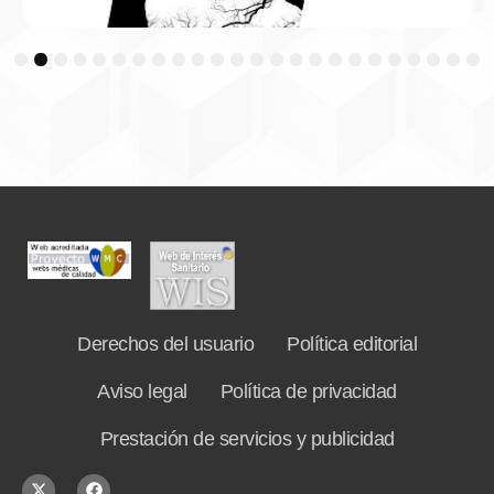
3
4
5
6
7
8
9
10
11
12
13
14
15
16
17
18
19
20
21
22
23
24
Derechos del usuario
Política editorial
Aviso legal
Política de privacidad
Prestación de servicios y publicidad