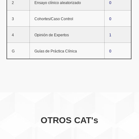
2
Ensayo clínico aleatorizado
0
3
Cohortes/Caso Control
0
4
Opinión de Expertos
1
G
Guías de Práctica Clínica
0
OTROS CAT's