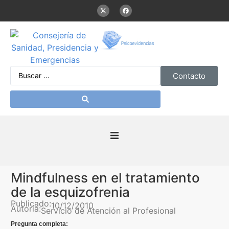
Contacto
Inicio
Mindfulness en el tratamiento
Presentación
de la esquizofrenia
Publicado:
10/12/2010
Autoría:
Servicio de Atención al Profesional
De interés
Pregunta completa: