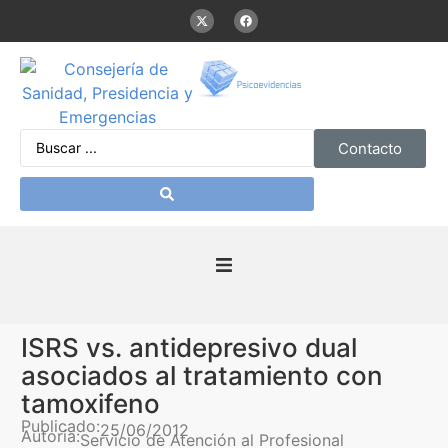
Contacto
Inicio
ISRS vs. antidepresivo dual
Presentación
asociados al tratamiento con
tamoxifeno
De interés
Publicado:
25/06/2012
Autoría:
Servicio de Atención al Profesional