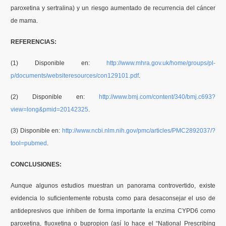
paroxetina y sertralina) y un riesgo aumentado de recurrencia del cáncer
de mama.
REFERENCIAS:
(1) Disponible en:
http://www.mhra.gov.uk/home/groups/pl-
p/documents/websiteresources/con129101.pdf
.
(2) Disponible en:
http://www.bmj.com/content/340/bmj.c693?
view=long&pmid=20142325
.
(3) Disponible en:
http://www.ncbi.nlm.nih.gov/pmc/articles/PMC2892037/?
tool=pubmed
.
CONCLUSIONES:
Aunque algunos estudios muestran un panorama controvertido, existe
evidencia lo suficientemente robusta como para desaconsejar el uso de
antidepresivos que inhiben de forma importante la enzima CYPD6 como
paroxetina, fluoxetina o bupropion (así lo hace el “National Prescribing