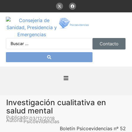
Contacto
Inicio
Investigación cualitativa en
Presentación
salud mental
Publicado:
03/12/2018
Autoría:
Psicoevidencias
De interés
Boletín Psicoevidencias nº 52