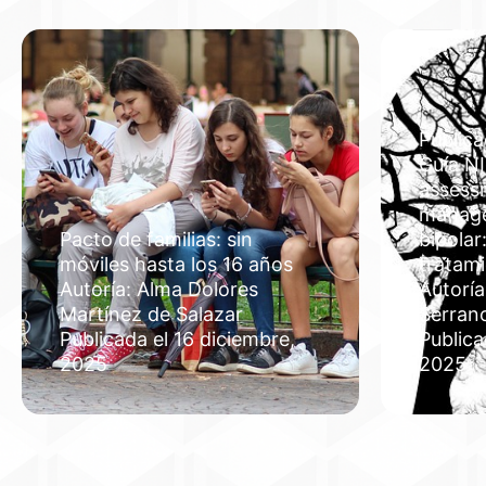
Publica
Guía NI
assess
manage
Pacto de familias: sin
bipolar
móviles hasta los 16 años
tratam
Autoría: Alma Dolores
Autoría
Martínez de Salazar
Serran
Publicada el 16 diciembre,
Publica
2025
2025