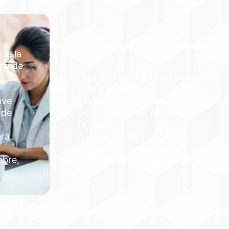
 de la
ica de
Guía de Práctica Clínica para
el Tratamiento del
ave
Trastorno de Ansiedad
 de
Generalizada en Atención
Primaria
era
Autoría: Angel Luis Mena
Jiménez
mbre,
Publicada el 23 septiembre,
2025