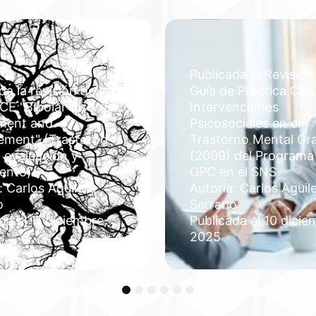
Publicada la Revisión
da la revisión de la
Guía de Práctica Clín
CE "Bipolar disorder:
Intervenciones
ment and
Psicosociales en el
ment" (Trastorno
Trastorno Mental Gr
: evaluación y
(2009) del Programa
iento)
GPC en el SNS
: Carlos Aguilera
Autoría: Carlos Aguil
o
Serrano
da el 11 diciembre,
Publicada el 10 dicie
2025
1
2
3
4
5
6