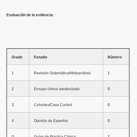
Evaluación de la evidencia:
Grado
Estudio
Número
1
Revisión Sistemática/Metaanálisis
1
2
Ensayo clínico aleatorizado
0
3
Cohortes/Caso Control
0
4
Opinión de Expertos
0
G
Guías de Práctica Clínica
1