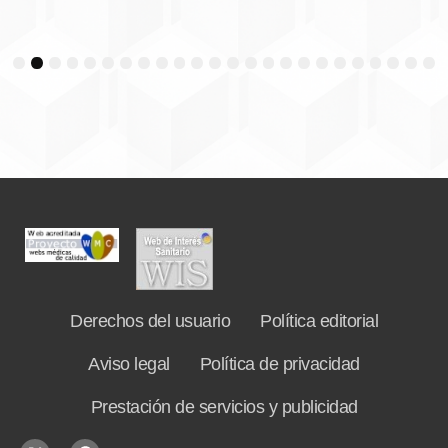
3
4
5
6
7
8
9
10
11
12
13
14
15
16
17
18
19
20
21
22
23
24
Derechos del usuario
Política editorial
Aviso legal
Política de privacidad
Prestación de servicios y publicidad