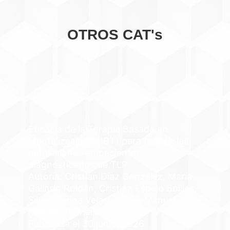
OTROS CAT's
Eficacia de la Terapia Basada en
Mentalización (MBT) para reducir las
autolesiones en pacientes
diagnosticados de TLP
Autoría: Cristian Díaz González, María
Galindo Roldán, Cristina Espejo Boillos,
Silvia Marina Velasco Oña, Manuel
Morales Romero
Publicada el 30 junio, 2026