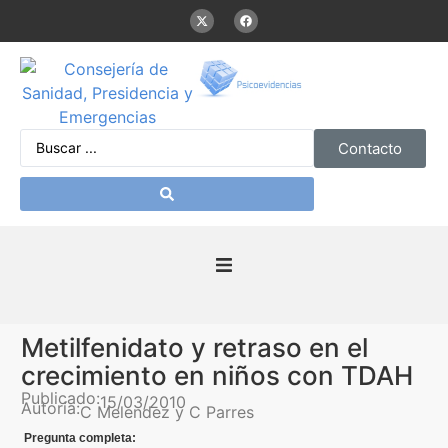
Contacto
Inicio
Metilfenidato y retraso en el
Presentación
crecimiento en niños con TDAH
Publicado:
15/03/2010
Autoría:
C Melendez y C Parres
De interés
Pregunta completa: