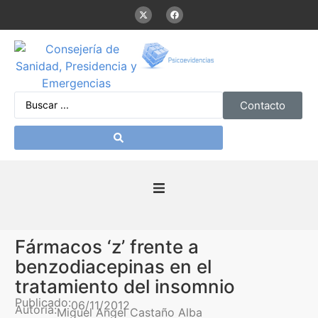
Contacto
Inicio
Fármacos ‘z’ frente a
Presentación
benzodiacepinas en el
tratamiento del insomnio
De interés
Publicado:
06/11/2012
Autoría:
Miguel Angel Castaño Alba