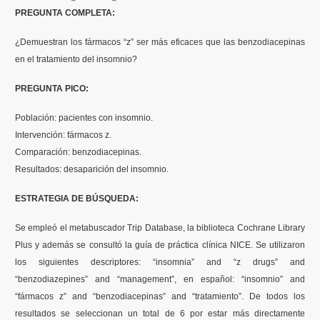
PREGUNTA COMPLETA:
Contenidos Psicoevidencias
¿Demuestran los fármacos “z” ser más eficaces que las benzodiacepinas
Formación
en el tratamiento del insomnio?
PREGUNTA PICO:
Boletín
Población: pacientes con insomnio.
Intervención: fármacos z.
Comparación: benzodiacepinas.
Resultados: desaparición del insomnio.
ESTRATEGIA DE BÚSQUEDA:
Se empleó el metabuscador Trip Database, la biblioteca Cochrane Library
Plus y además se consultó la guía de práctica clínica NICE. Se utilizaron
los siguientes descriptores: “insomnia” and “z drugs” and
“benzodiazepines” and “management”, en español: “insomnio” and
“fármacos z” and “benzodiacepinas” and “tratamiento”. De todos los
resultados se seleccionan un total de 6 por estar más directamente