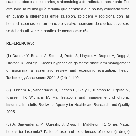
cuanto a efectos secundarios, sintomatología de retirada o abstinente. Por
otro lado, la misma guía formula que debido a que no hay evidencia firme
en cuanto a diferencias entre zaleplon, zolpidem y zopiclona con las
benzodiacepinas, en un principio y salvo aparición de efectos adversos,
se debería utilizar el hipnótico de menor coste (6).
REFERENCIAS:
(1) Dundar Y, Boland A, Strobl J, Dodd S, Haycox A, Bagust A, Bogg J,
Dickson R, Walley T. Newer hypnotic drugs for the short-term management
of insomnia: a systematic review and economic evaluation. Health
Technology Assessment 2004; 8 (24): 1-140.
(2) Buscemi N, Vandermeer B, Friesen C, Bialy L, Tubman M, Ospina M,
Klassen TP, Witmans M. Manifestations and management of chronic
insomnia in adults. Rockville: Agency for Healthcare Research and Quality
2005.
(3) A. Siriwardena, M. Qureshi, J. Dyas, H. Middleton, R. Orner. Magic
bullets for insomnia? Patients’ use and experiences of newer (z drugs)