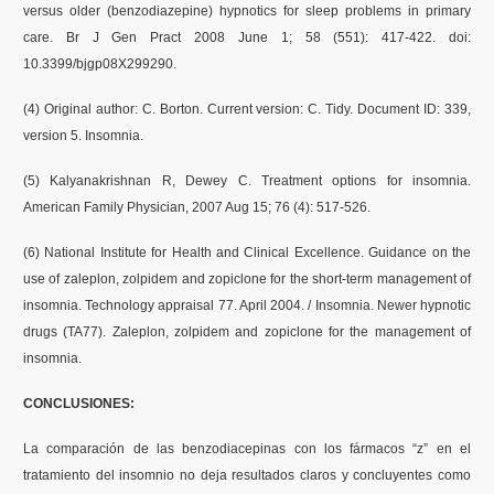
versus older (benzodiazepine) hypnotics for sleep problems in primary
care. Br J Gen Pract 2008 June 1; 58 (551): 417-422. doi:
10.3399/bjgp08X299290.
(4) Original author: C. Borton. Current version: C. Tidy. Document ID: 339,
version 5. Insomnia.
(5) Kalyanakrishnan R, Dewey C. Treatment options for insomnia.
American Family Physician, 2007 Aug 15; 76 (4): 517-526.
(6) National Institute for Health and Clinical Excellence. Guidance on the
use of zaleplon, zolpidem and zopiclone for the short-term management of
insomnia. Technology appraisal 77. April 2004. / Insomnia. Newer hypnotic
drugs (TA77). Zaleplon, zolpidem and zopiclone for the management of
insomnia.
CONCLUSIONES:
La comparación de las benzodiacepinas con los fármacos “z” en el
tratamiento del insomnio no deja resultados claros y concluyentes como