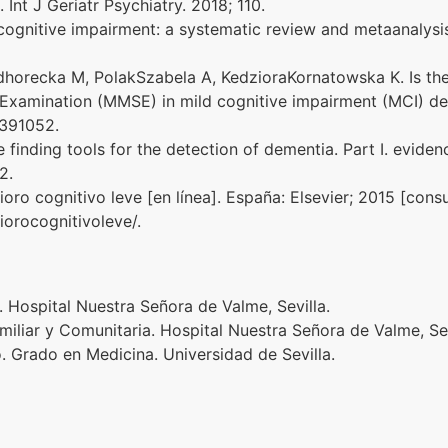
Int J Geriatr Psychiatry. 2018; 110.
d cognitive impairment: a systematic review and metaanalys
odhorecka M, PolakSzabela A, KedzioraKornatowska K. Is t
te Examination (MMSE) in mild cognitive impairment (MCI) 
0391052.
e finding tools for the detection of dementia. Part I. evid
2.
oro cognitivo leve [en línea]. España: Elsevier; 2015 [consu
iorocognitivoleve/.
 Hospital Nuestra Señora de Valme, Sevilla.
liar y Comunitaria. Hospital Nuestra Señora de Valme, Sev
. Grado en Medicina. Universidad de Sevilla.