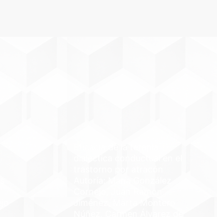
Eficacia de la terapia
dialéctica conductual en el
trastorno por atracón
s
Autoría: María González
Cornejo, Juan Ramon
ejo
Jiménez, Marta Montero
Núñez, Carmen Álvarez de