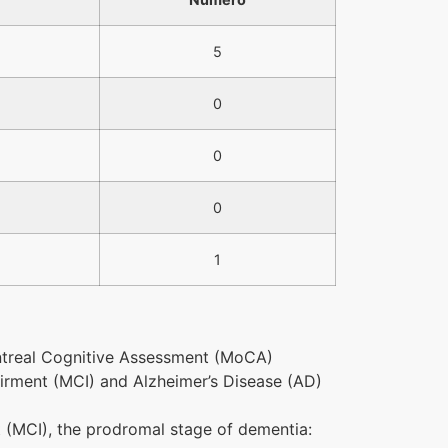
5
0
0
0
1
ontreal Cognitive Assessment (MoCA)
airment (MCI) and Alzheimer’s Disease (AD)
t (MCI), the prodromal stage of dementia: