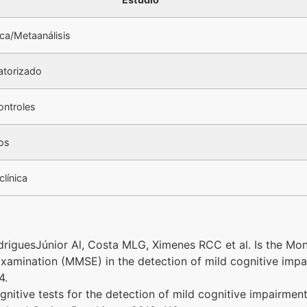
ica/Metaanálisis
atorizado
ntroles
os
clínica
driguesJúnior Al, Costa MLG, Ximenes RCC et al. Is the M
Examination (MMSE) in the detection of mild cognitive imp
4.
nitive tests for the detection of mild cognitive impairmen