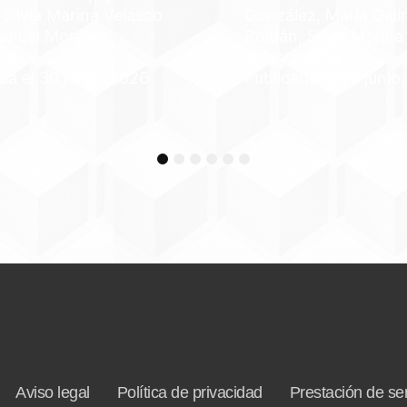
, Silvia Marina Velasco
González, María Gali
anuel Morales
Roldán, Silvia Marina
o
Velasco Oña
da el 30 junio, 2026
Publicada el 30 junio
1
2
3
4
5
6
Aviso legal
Política de privacidad
Prestación de ser