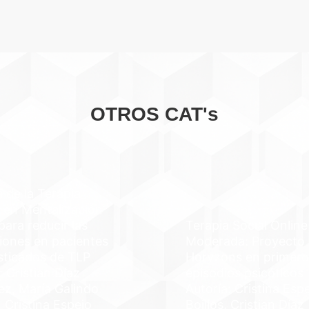
OTROS CAT's
a de la Terapia
 en Mentalización
ara reducir las
Terapia Social Online
iones en pacientes
Moderada: Proyecto
sticados de TLP
Horyzons en primero
: Cristian Díaz
episodios psicóticos
ez, María Galindo
Autoría: Cristina Esp
 Cristina Espejo
Boillos, Cristian Díaz