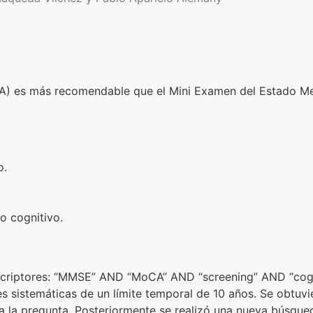
) es más recomendable que el Mini Examen del Estado Ment
o.
o cognitivo.
criptores: “MMSE” AND “MoCA” AND “screening” AND “cognit
es sistemáticas de un límite temporal de 10 años. Se obtuvi
 a la pregunta. Posteriormente se realizó una nueva búsqu