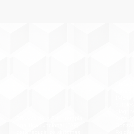
Eficaci
Basada
(MBT) p
autoles
diagno
Eficacia de la Psicoterapia
Autoría
Analítica Funcional (FAP)
Gonzál
para reducir los síntomas
Roldán,