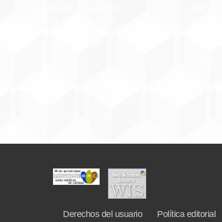
depresivos en adultos
Boillos
Autoría: Cristian Díaz
Oña, M
González
Romer
Publicada el 30 junio, 2026
Publica
Derechos del usuario
Política editorial