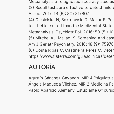
Metaanalysis of diagnostic accuracy studies. 
(3) Recall tests are effective to detect mil
Assoc. 2017; 18 (9): 807.317807.
(4) Ciesielska N, Sokolowski R, Mazur E, P
test better suited than the MiniMental Sta
Metaanalysis. Psychiatr Pol. 2016; 50 (5): 1
(5) Mitchel AJ, Malladi S. Screening and cas
Am J Geriatr Psychiatry. 2010; 18 (9): 75978
(6) Costa Ribas C, Castiñeira Pérez C. Deteri
https://www.fisterra.com/guiasclinicas/deter
AUTORÍA
Agustín Sánchez Gayango. MIR 4 Psiquiatría.
Ángela Maqueda Vilchez. MIR 2 Medicina Fami
Pablo Aparicio Alemany. Estudiante 6º curso