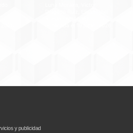
ndo
Luna Moraira, Víctor
Delgado Ruíz, Elisa Isabel
Rueda Fernández
, 2026
Publicada el 19 junio, 2026
vicios y publicidad