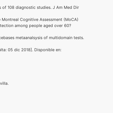
is of 108 diagnostic studies. J Am Med Dir
he Montreal Cognitive Assessment (MoCA)
detection among people aged over 60?
encebases metaanalsysis of multidomain tests.
lta: 05 dic 2018]. Disponible en:
illa.