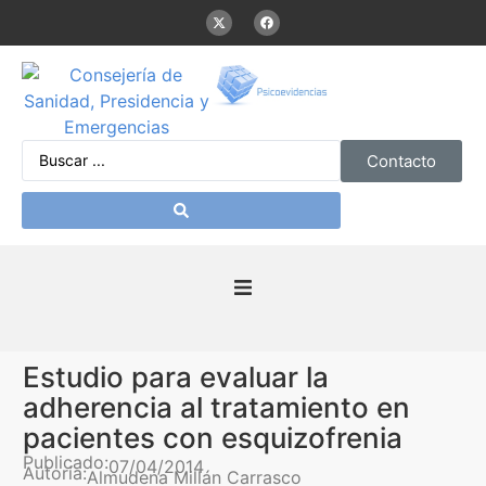
Contacto
Inicio
Estudio para evaluar la
Presentación
adherencia al tratamiento en
pacientes con esquizofrenia
De interés
Publicado:
07/04/2014
Autoría:
Almudena Millán Carrasco