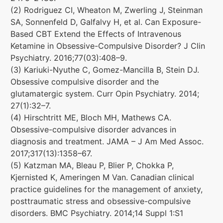
(2) Rodriguez CI, Wheaton M, Zwerling J, Steinman
SA, Sonnenfeld D, Galfalvy H, et al. Can Exposure-
Based CBT Extend the Effects of Intravenous
Ketamine in Obsessive-Compulsive Disorder? J Clin
Psychiatry. 2016;77(03):408–9.
(3) Kariuki-Nyuthe C, Gomez-Mancilla B, Stein DJ.
Obsessive compulsive disorder and the
glutamatergic system. Curr Opin Psychiatry. 2014;
27(1):32–7.
(4) Hirschtritt ME, Bloch MH, Mathews CA.
Obsessive-compulsive disorder advances in
diagnosis and treatment. JAMA – J Am Med Assoc.
2017;317(13):1358–67.
(5) Katzman MA, Bleau P, Blier P, Chokka P,
Kjernisted K, Ameringen M Van. Canadian clinical
practice guidelines for the management of anxiety,
posttraumatic stress and obsessive-compulsive
disorders. BMC Psychiatry. 2014;14 Suppl 1:S1