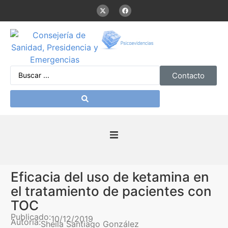
Contacto
Inicio
Eficacia del uso de ketamina en
Presentación
el tratamiento de pacientes con
TOC
De interés
Publicado:
10/12/2019
Autoría:
Sheila Santiago González