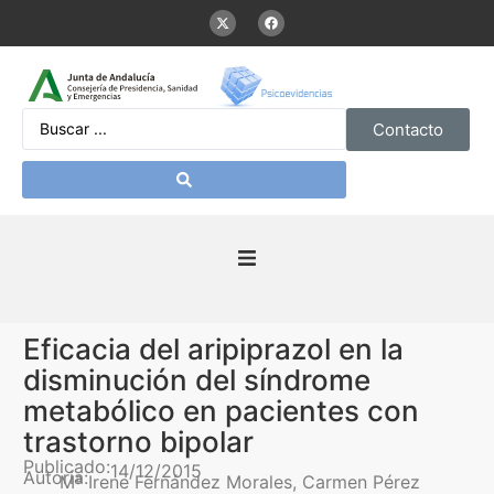
Contacto
Inicio
Eficacia del aripiprazol en la
Presentación
disminución del síndrome
metabólico en pacientes con
De interés
trastorno bipolar
Publicado:
14/12/2015
Autoría:
Mª Irene Fernández Morales, Carmen Pérez
Contenidos Psicoevidencias