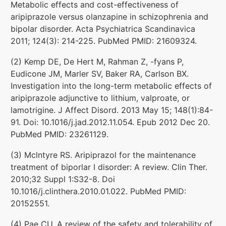
Metabolic effects and cost-effectiveness of
aripiprazole versus olanzapine in schizophrenia and
bipolar disorder. Acta Psychiatrica Scandinavica
2011; 124(3): 214-225. PubMed PMID: 21609324.
(2) Kemp DE, De Hert M, Rahman Z, -fyans P,
Eudicone JM, Marler SV, Baker RA, Carlson BX.
Investigation into the long-term metabolic effects of
aripiprazole adjunctive to lithium, valproate, or
lamotrigine. J Affect Disord. 2013 May 15; 148(1):84-
91. Doi: 10.1016/j.jad.2012.11.054. Epub 2012 Dec 20.
PubMed PMID: 23261129.
(3) Mclntyre RS. Aripiprazol for the maintenance
treatment of biporlar I disorder: A review. Clin Ther.
2010;32 Suppl 1:S32-8. Doi
10.1016/j.clinthera.2010.01.022. PubMed PMID:
20152551.
(4) Pae CU. A review of the safety and tolerability of