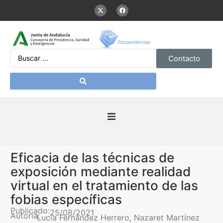
Contacto
Inicio
Eficacia de las técnicas de
Presentación
exposición mediante realidad
virtual en el tratamiento de las
De interés
fobias específicas
Publicado:
25/08/2021
Autoría:
Lucía Fernández Herrero, Nazaret Martínez
Contenidos Psicoevidencias