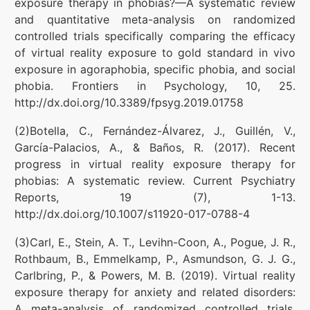
exposure therapy in phobias?—A systematic review
and quantitative meta-analysis on randomized
controlled trials specifically comparing the efficacy
of virtual reality exposure to gold standard in vivo
exposure in agoraphobia, specific phobia, and social
phobia. Frontiers in Psychology, 10, 25.
http://dx.doi.org/10.3389/fpsyg.2019.01758
(2)Botella, C., Fernández-Álvarez, J., Guillén, V.,
García-Palacios, A., & Baños, R. (2017). Recent
progress in virtual reality exposure therapy for
phobias: A systematic review. Current Psychiatry
Reports, 19 (7), 1-13.
http://dx.doi.org/10.1007/s11920-017-0788-4
(3)Carl, E., Stein, A. T., Levihn-Coon, A., Pogue, J. R.,
Rothbaum, B., Emmelkamp, P., Asmundson, G. J. G.,
Carlbring, P., & Powers, M. B. (2019). Virtual reality
exposure therapy for anxiety and related disorders:
A meta-analysis of randomized controlled trials.