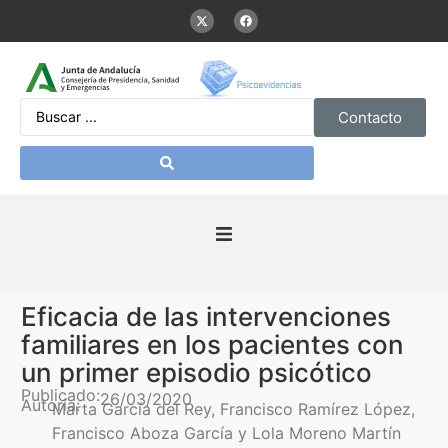
Contacto
Inicio
Eficacia de las intervenciones
Presentación
familiares en los pacientes con
un primer episodio psicótico
De interés
Publicado:
26/03/2020
Autoría:
Marta García del Rey, Francisco Ramírez López,
Francisco Aboza García y Lola Moreno Martín
Contenidos Psicoevidencias