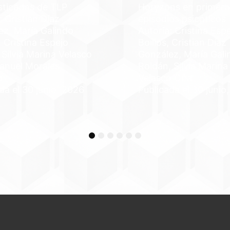
sticados de TLP
Horyzons en primero
: Cristian Díaz
episodios psicóticos
ez, María Galindo
Autoría: Cristina Esp
 Cristina Espejo
Boillos, Cristian Díaz
, Silvia Marina Velasco
González, María Gali
anuel Morales
Roldán, Silvia Marina
o
Velasco Oña
da el 30 junio, 2026
Publicada el 30 junio
1
2
3
4
5
6