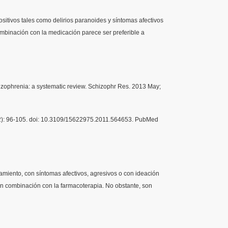
sitivos tales como delirios paranoides y síntomas afectivos
ombinación con la medicación parece ser preferible a
chizophrenia: a systematic review. Schizophr Res. 2013 May;
 13(2): 96-105. doi: 10.3109/15622975.2011.564653. PubMed
tamiento, con síntomas afectivos, agresivos o con ideación
en combinación con la farmacoterapia. No obstante, son