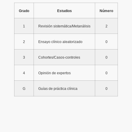
Grado
Estudios
Número
1
Revisión sistemática/Metanálisis
2
2
Ensayo clínico aleatorizado
0
3
Cohortes/Casos-controles
0
4
Opinión de expertos
0
G
Guías de práctica clínica
0