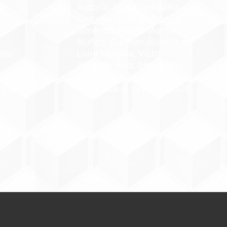
s
Autoría: María González
Cornejo, Juan Ramon
ejo
Jiménez, Marta Montero
Núñez, Carmen Álvarez de
ndo
Luna Moraira, Víctor
Delgado Ruíz, Elisa Isabel
Rueda Fernández
, 2026
Publicada el 19 junio, 2026