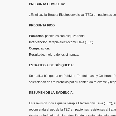
PREGUNTA
COMPLETA
:
¿
Es
eficaz
la
Terapia
Electroconvulsiva
(TEC) en
pacientes
c
PREGUNTA
PICO
:
Población
:
pacientes
con
esquizofrenia
.
Intervención
:
terapia
electroconvulsiva
(TEC).
Comparación
:
Resultado
:
mejora
de los
síntomas
.
ESTRATEGIA
DE
BÚSQUEDA
:
Se
realiza
búsqueda
en
PubMed
,
Tripdatabase
y Cochrane P
seleccionan
dos
referencias
por
su
contenido
relevante
y res
RESUMEN DE LA EVIDENCIA
:
Esta revisión indica
que
la
Terapia
Electroconvulsiva
(TEC), e
recomienda el uso de la TEC en
pacientes
resistentes al trat
rápida mejoría global y la reducción de la sintomatología agud