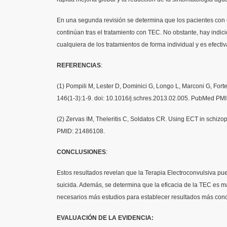
En una segunda revisión se determina que los pacientes con es
continúan tras el tratamiento con TEC. No obstante, hay indi
cualquiera de los tratamientos de forma individual y es efect
REFERENCIAS
:
(1) Pompili M, Lester D, Dominici G, Longo L, Marconi G, Forte
146(1-3):1-9. doi: 10.1016/j.schres.2013.02.005. PubMed PM
(2) Zervas IM, Theleritis C, Soldatos CR. Using ECT in schizo
PMID: 21486108.
CONCLUSIONES
:
Estos resultados revelan que la Terapia Electroconvulsiva pue
suicida. Además, se determina que la eficacia de la TEC es m
necesarios más estudios para establecer resultados más conc
EVALUACIÓN DE LA EVIDENCIA: