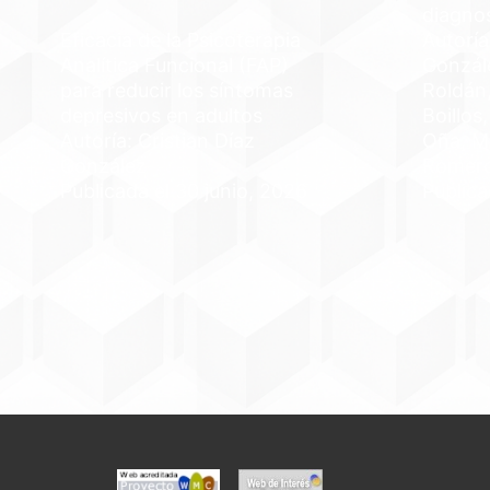
diagno
Eficacia de la Psicoterapia
Autoría
Analítica Funcional (FAP)
Gonzál
para reducir los síntomas
Roldán,
depresivos en adultos
Boillos
Autoría: Cristian Díaz
Oña, M
González
Romer
Publicada el 30 junio, 2026
Publica