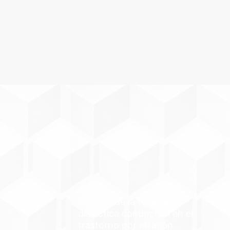
Eficacia de la terapia
dialéctica conductual en el
trastorno por atracón