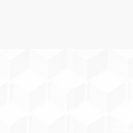
Eficaci
Basada
(MBT) p
autoles