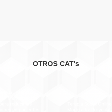
OTROS CAT's
a de la Terapia
 en Mentalización
ara reducir las
Terapia Social Online
iones en pacientes
Moderada: Proyecto