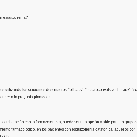
on
esquizofrenia
?
lus
utilizando
los
siguientes
descriptores
: “efficacy”,
“electroconvulsive
therapy”, “s
ponder a la
pregunta
planteada
.
n combinación con la farmacoterapia, puede ser una opción viable para un grupo
amiento farmacológico, en los
pacientes
con
esquizofrenia
catatónica, aquellos con
a (1).