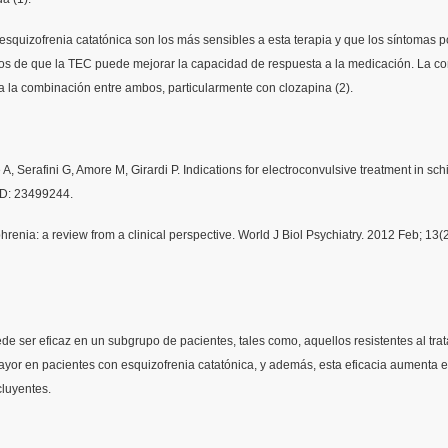
quizofrenia catatónica son los más sensibles a esta terapia y que los síntomas po
cios de que la TEC puede mejorar la capacidad de respuesta a la medicación. La c
iva la combinación entre ambos, particularmente con clozapina (2).
 A, Serafini G, Amore M, Girardi P. Indications for electroconvulsive treatment in s
ID: 23499244.
phrenia: a review from a clinical perspective. World J Biol Psychiatry. 2012 Feb;
de ser eficaz en un subgrupo de pacientes, tales como, aquellos resistentes al tra
ayor en pacientes con esquizofrenia catatónica, y además, esta eficacia aumenta 
luyentes.