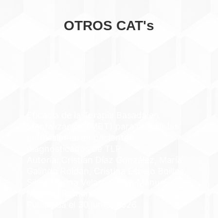
OTROS CAT's
Eficacia de la Terapia Basada en
Mentalización (MBT) para reducir las
autolesiones en pacientes
diagnosticados de TLP
Autoría: Cristian Díaz González, María
Galindo Roldán, Cristina Espejo Boillos,
Silvia Marina Velasco Oña, Manuel
Morales Romero
Publicada el 30 junio, 2026