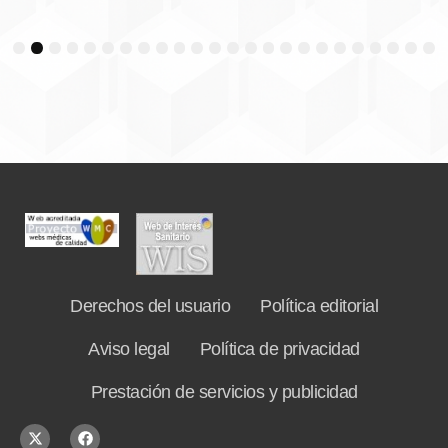
3
4
5
6
7
8
9
10
11
12
13
14
15
16
17
18
19
20
21
22
23
24
Derechos del usuario
Política editorial
Aviso legal
Política de privacidad
Prestación de servicios y publicidad