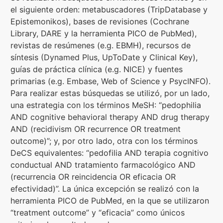
el siguiente orden: metabuscadores (TripDatabase y
Epistemonikos), bases de revisiones (Cochrane
Library, DARE y la herramienta PICO de PubMed),
revistas de resúmenes (e.g. EBMH), recursos de
síntesis (Dynamed Plus, UpToDate y Clinical Key),
guías de práctica clínica (e.g. NICE) y fuentes
primarias (e.g. Embase, Web of Science y PsycINFO).
Para realizar estas búsquedas se utilizó, por un lado,
una estrategia con los términos MeSH: “pedophilia
AND cognitive behavioral therapy AND drug therapy
AND (recidivism OR recurrence OR treatment
outcome)”; y, por otro lado, otra con los términos
DeCS equivalentes: “pedofilia AND terapia cognitivo
conductual AND tratamiento farmacológico AND
(recurrencia OR reincidencia OR eficacia OR
efectividad)”. La única excepción se realizó con la
herramienta PICO de PubMed, en la que se utilizaron
“treatment outcome” y “eficacia” como únicos