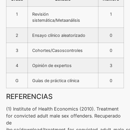
1
Revisión
1
sistemática/Metaanálisis
2
Ensayo clínico aleatorizado
0
3
Cohortes/Casoscontroles
0
4
Opinión de expertos
3
G
Guías de práctica clínica
0
REFERENCIAS
(1) Institute of Health Economics (2010). Treatment
for convicted adult male sex offenders. Recuperado
de
ihe.ca/download/treatment_for_convicted_adult_male_s