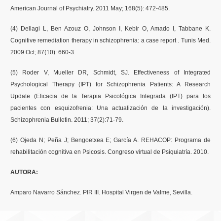
American Journal of Psychiatry. 2011 May; 168(5): 472-485.
(4) Dellagi L, Ben Azouz O, Johnson I, Kebir O, Amado I, Tabbane K.
Cognitive remediation therapy in schizophrenia: a case report . Tunis Med.
2009 Oct; 87(10): 660-3.
(5) Roder V, Mueller DR, Schmidt, SJ. Effectiveness of Integrated
Psychological Therapy (IPT) for Schizophrenia Patients: A Research
Update (Eficacia de la Terapia Psicológica Integrada (IPT) para los
pacientes con esquizofrenia: Una actualización de la investigación).
Schizophrenia Bulletin. 2011; 37(2):71-79.
(6) Ojeda N; Peña J; Bengoetxea E; García A. REHACOP: Programa de
rehabilitación cognitiva en Psicosis. Congreso virtual de Psiquiatría. 2010.
AUTORA:
Amparo Navarro Sánchez. PIR III. Hospital Virgen de Valme, Sevilla.