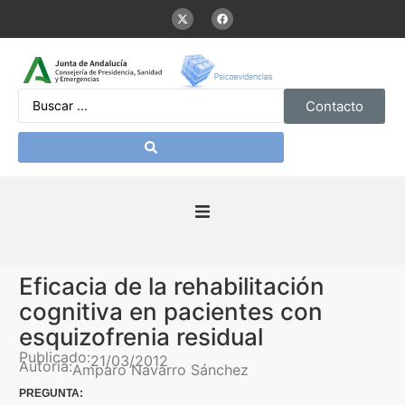
Contacto
Inicio
Eficacia de la rehabilitación
Presentación
cognitiva en pacientes con
esquizofrenia residual
De interés
Publicado:
21/03/2012
Autoría:
Amparo Navarro Sánchez
PREGUNTA:
Contenidos Psicoevidencias