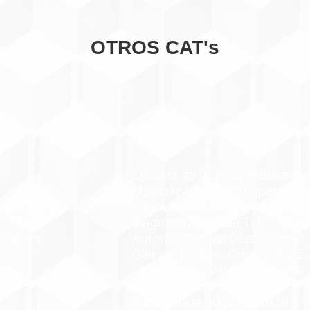
OTROS CAT's
Eficacia de la Terapia Basada en
Mentalización (MBT) para reducir las
autolesiones en pacientes
diagnosticados de TLP
Autoría: Cristian Díaz González, María
Galindo Roldán, Cristina Espejo Boillos,
Silvia Marina Velasco Oña, Manuel
Morales Romero
Publicada el 30 junio, 2026