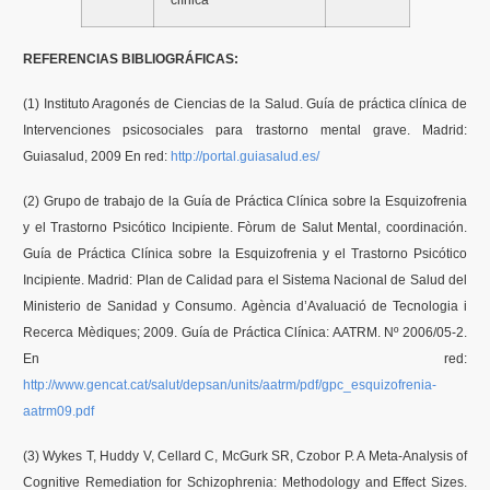
clínica
REFERENCIAS BIBLIOGRÁFICAS:
(1) Instituto Aragonés de Ciencias de la Salud. Guía de práctica clínica de
Intervenciones psicosociales para trastorno mental grave. Madrid:
Guiasalud, 2009 En red:
http://portal.guiasalud.es/
(2) Grupo de trabajo de la Guía de Práctica Clínica sobre la Esquizofrenia
y el Trastorno Psicótico Incipiente. Fòrum de Salut Mental, coordinación.
Guía de Práctica Clínica sobre la Esquizofrenia y el Trastorno Psicótico
Incipiente. Madrid: Plan de Calidad para el Sistema Nacional de Salud del
Ministerio de Sanidad y Consumo. Agència d’Avaluació de Tecnologia i
Recerca Mèdiques; 2009. Guía de Práctica Clínica: AATRM. Nº 2006/05-2.
En red:
http://www.gencat.cat/salut/depsan/units/aatrm/pdf/gpc_esquizofrenia-
aatrm09.pdf
(3) Wykes T, Huddy V, Cellard C, McGurk SR, Czobor P. A Meta-Analysis of
Cognitive Remediation for Schizophrenia: Methodology and Effect Sizes.