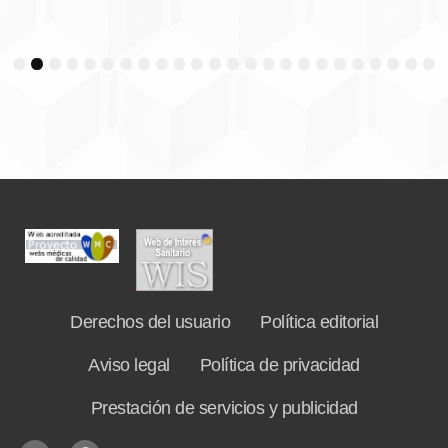
3
4
5
6
7
8
9
10
11
12
13
14
15
16
17
18
19
20
21
22
23
24
Derechos del usuario
Política editorial
Aviso legal
Política de privacidad
Prestación de servicios y publicidad