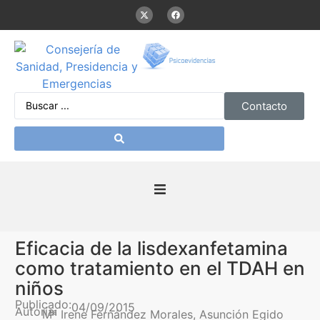
Contacto
Inicio
Eficacia de la lisdexanfetamina
Presentación
como tratamiento en el TDAH en
niños
De interés
Publicado:
04/09/2015
Autoría:
Mª Irene Fernández Morales, Asunción Egido