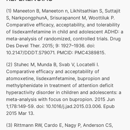
(1) Maneeton B, Maneeton n, Likhitsathian S, Suttajit
S, NarkpongphunA, Srisurapanont M, Woottiluk P.
Comparative efficacy, acceptability, and tolerability
of lisdexamfetamine in child and adolescent ADHD: a
meta-analysis of randomized, controlled trials. Drug
Des Devel Ther. 2015; 9: 1927–1936. doi:
10.2147/DDDT.S79071. PMCID: PMC4389815.
(2) Stuhec M, Munda B, Svab V, Locatelli I.
Comparative efficacy and acceptability of
atomoxetine, lisdexamfetamine, bupropion and
methylphenidate in treatment of attention deficit
hyperactivity disorder in children and adolescents: a
meta-analysis with focus on bupropion. 2015 Jun
1;178:149-59. doi: 10.1016/j.jad.2015.03.006. Epub
2015 Mar 13.
(3) Rittmann RW, Cardo E, Nagy P, Anderson CS,