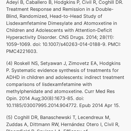
Adeyi B, Caballero B, Hodgkins P, Civil R, Coghill DR.
Treatment Response and Remission in a Double-
Blind, Randomized, Head-to-Head Study of
Lisdexamfetamine Dimesylate and Atomoxetine in
Children and Adolescents with Attention-Deficit
Hyperactivity Disorder. CNS Drugs. 2014; 28(11):
1059–1069. doi: 10.1007/s40263-014-0188-9. PMCI:
PMC4221603.
(4) Roskell NS, Setyawan J, Zimovetz EA, Hodgkins
P. Systematic evidence synthesis of treatments for
ADHD in children and adolescents: indirect treatment
comparisons of lisdexamfetamine with
methylphenidate and atomoxetine. Curr Med Res
Opin. 2014 Aug;30(8):1673-85. doi:
10.1185/03007995.2014.904772. Epub 2014 Apr 15.
(5) Coghill DR, Banaschewski T, Lecendreux M,
Zuddas A, Dittmann RW, Hernández Otero I, Civil R,