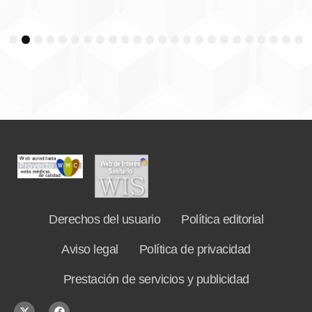
3
4
5
6
7
8
9
10
11
12
13
14
15
16
17
18
19
20
21
22
23
24
Derechos del usuario
Política editorial
Aviso legal
Política de privacidad
Prestación de servicios y publicidad