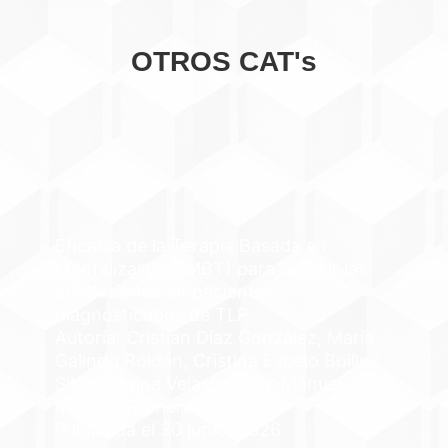
OTROS CAT's
Eficacia de la Terapia Basada en
Mentalización (MBT) para reducir las
autolesiones en pacientes
diagnosticados de TLP
Autoría: Cristian Díaz González, María
Galindo Roldán, Cristina Espejo Boillos,
Silvia Marina Velasco Oña, Manuel
Morales Romero
Publicada el 30 junio, 2026