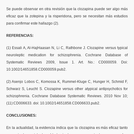
Se puede observar en otra revisión que la clozapina puede ser algo más
eficaz que la zotepina y la risperidona, pero se necesitan más estudios
para confirmar este hallazgo (2).
REFERENCIAS:
(1) Essali A, Al-HajHaasan N, Li C, Rathbone J. Clozapine versus typical
neuroleptic medication for schizophrenia. Cochrane Database of
Systematic Reviews 2009, Issue 1. Art. No.: CD000059. Doi:
10.1002/14651858.CD000059.pub2.
(2) Asenjo Lobos C, Komossa K, Rummel-Kluge C, Hunger H, Schmid F,
Schwarz S, Leucht S. Clozapine versus other atypical antipsychotics for
schizophrenia. Cochrane Database Systematic Reviews. 2010 Nov 10;
(11):CD006633. doi: 10.1002/14651858.CD006633.pub2.
CONCLUSIONES:
En la actualidad, la evidencia indica que la clozapina es más eficaz tanto