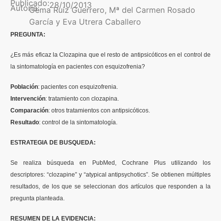
Publicado:
28/10/2013
Autoría:
Gema Ruiz Guerrero, Mª del Carmen Rosado
Contenidos Psicoevidencias
García y Eva Utrera Caballero
PREGUNTA:
Formación
¿Es más eficaz la Clozapina que el resto de antipsicóticos en el control de
Boletín
la sintomatología en pacientes con esquizofrenia?
Población
: pacientes con esquizofrenia.
Intervención
: tratamiento con clozapina.
Comparación
: otros tratamientos con antipsicóticos.
Resultado
: control de la sintomatología.
ESTRATEGIA DE BUSQUEDA:
Se realiza búsqueda en PubMed, Cochrane Plus utilizando los
descriptores: “clozapine” y “atypical antipsychotics”. Se obtienen múltiples
resultados, de los que se seleccionan dos artículos que responden a la
pregunta planteada.
RESUMEN DE LA EVIDENCIA: