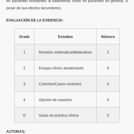
en pacientes resistentes al tratamiento como en pacientes en general, a
pesar de sus efectos secundarios.
EVALUACIÓN DE LA EVIDENCIA:
Grado
Estudios
Número
1
Revisión sistemática/Metanálisis
2
2
Ensayo clínico aleatorizado
0
3
Cohortes/Casos-controles
0
4
Opinión de expertos
0
G
Guías de práctica clínica
0
AUTORAS: