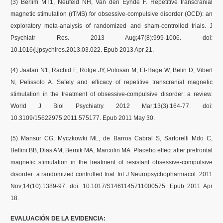
(3) Berlim MT1, Neufeld NH, Van den Eynde F. Repetitive transcranial
magnetic stimulation (rTMS) for obsessive-compulsive disorder (OCD): an
exploratory meta-analysis of randomized and sham-controlled trials. J
Psychiatr Res. 2013 Aug;47(8):999-1006. doi:
10.1016/j.jpsychires.2013.03.022. Epub 2013 Apr 21.
(4) Jaafari N1, Rachid F, Rotge JY, Polosan M, El-Hage W, Belin D, Vibert
N, Pelissolo A. Safety and efficacy of repetitive transcranial magnetic
stimulation in the treatment of obsessive-compulsive disorder: a review.
World J Biol Psychiatry. 2012 Mar;13(3):164-77. doi:
10.3109/15622975.2011.575177. Epub 2011 May 30.
(5) Mansur CG, Myczkowki ML, de Barros Cabral S, Sartorelli Mdo C,
Bellini BB, Dias AM, Bernik MA, Marcolin MA. Placebo effect after prefrontal
magnetic stimulation in the treatment of resistant obsessive-compulsive
disorder: a randomized controlled trial. Int J Neuropsychopharmacol. 2011
Nov;14(10):1389-97. doi: 10.1017/S1461145711000575. Epub 2011 Apr
18.
EVALUACIÓN DE LA EVIDENCIA: