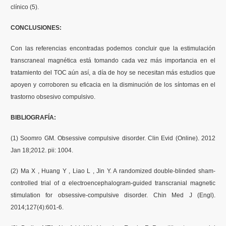
clínico (5).
CONCLUSIONES:
Con las referencias encontradas podemos concluir que la estimulación
transcraneal magnética está tomando cada vez más importancia en el
tratamiento del TOC aún así, a día de hoy se necesitan más estudios que
apoyen y corroboren su eficacia en la disminución de los síntomas en el
trastorno obsesivo compulsivo.
BIBLIOGRAFÍA:
(1) Soomro GM. Obsessive compulsive disorder. Clin Evid (Online). 2012
Jan 18;2012. pii: 1004.
(2) Ma X , Huang Y , Liao L , Jin Y. A randomized double-blinded sham-
controlled trial of α electroencephalogram-guided transcranial magnetic
stimulation for obsessive-compulsive disorder. Chin Med J (Engl).
2014;127(4):601-6.