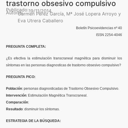
trastorno obsesivo compulsivo
Contenidos Psicoevidencias
Publicado:
19/11/2014
Autoría:
Carmen Pérez García, Mª José Lopera Arroyo y
Eva Utrera Caballero
Formación
Boletín Psicoevidencias nº 40
ISSN 2254-4046
Boletín
PREGUNTA COMPLETA:
¿Es efectiva la estimulación transcraneal magnética para disminuir los
síntomas en las personas diagnosticas de trastorno obsesivo compulsivo?
PREGUNTA PICO:
Población
: personas diagnosticadas de Trastorno Obsesivo Compulsivo.
Intervención
: Estimulación Magnética Transcraneal.
Comparación
:
Resultado
: disminuir los síntomas.
ESTRATEGIA DE LA BÚSQUEDA: