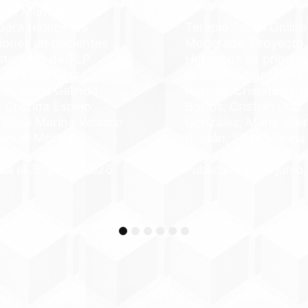
 en Mentalización
ara reducir las
Terapia Social Online
iones en pacientes
Moderada: Proyecto
sticados de TLP
Horyzons en primero
: Cristian Díaz
episodios psicóticos
ez, María Galindo
Autoría: Cristina Esp
 Cristina Espejo
Boillos, Cristian Díaz
, Silvia Marina Velasco
González, María Gali
anuel Morales
Roldán, Silvia Marina
o
Velasco Oña
da el 30 junio, 2026
Publicada el 30 junio
1
2
3
4
5
6