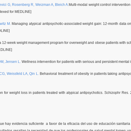
ievici G, Rosenberg R, Weizman A, Bleich A.
Multi-modal weight control intervention
ndexed for MEDLINE]
witz M.
Managing atypical antipsychotic-associated weight gain: 12-month data on 
DLINE]
 of a 12-week weight management program for overweight and obese patients with schi
EDLINE]
DM, Jensen L.
Wellness intervention for patients with serious and persistent mental 
G, Weissfeld LA, Qin L.
Behavioral treatment of obesity in patients taking antipsy
ion for weight loss in patients treated with atypical antipsychotics. Schizophr 
 hay evidencia suficiente a favor de la eficacia del uso de educación sanitaria 
ultados resaltan la necesidad de que los profesionales de salud mental tomen un p