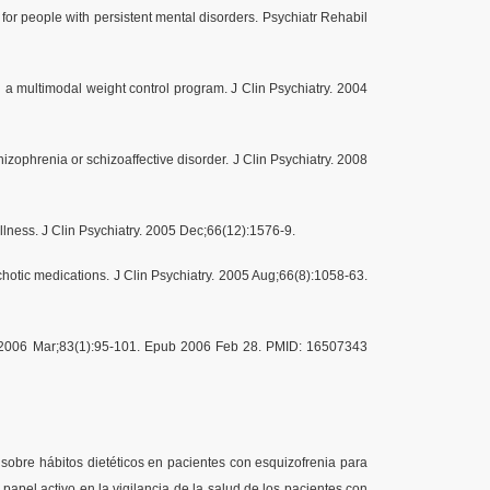
 for people with persistent mental disorders. Psychiatr Rehabil
a multimodal weight control program. J Clin Psychiatry. 2004
zophrenia or schizoaffective disorder. J Clin Psychiatry. 2008
illness. J Clin Psychiatry. 2005 Dec;66(12):1576-9.
chotic medications. J Clin Psychiatry. 2005 Aug;66(8):1058-63.
Res. 2006 Mar;83(1):95-101. Epub 2006 Feb 28. PMID: 16507343
sobre hábitos dietéticos en pacientes con esquizofrenia para
apel activo en la vigilancia de la salud de los pacientes con