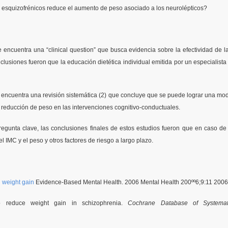
s esquizofrénicos reduce el aumento de peso asociado a los neurolépticos?
ncuentra una “clinical question” que busca evidencia sobre la efectividad de l
usiones fueron que la educación dietética individual emitida por un especialista
ncuentra una revisión sistemática (2) que concluye que se puede lograr una mod
 reducción de peso en las intervenciones cognitivo-conductuales.
regunta clave, las conclusiones finales de estos estudios fueron que en caso 
l IMC y el peso y otros factores de riesgo a largo plazo.
d weight gain
Evidence-Based Mental Health. 2006 Mental Health 200ºº6;9:11 2006
to reduce weight gain in schizophrenia.
Cochrane Database of Systemat