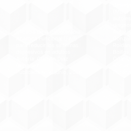
Basada
(MBT) p
autoles
diagno
Eficacia de la Psicoterapia
Autoría
Analítica Funcional (FAP)
Gonzál
para reducir los síntomas
Roldán,
depresivos en adultos
Boillos
Autoría: Cristian Díaz
Oña, M
González
Romer
Publicada el 30 junio, 2026
Publica