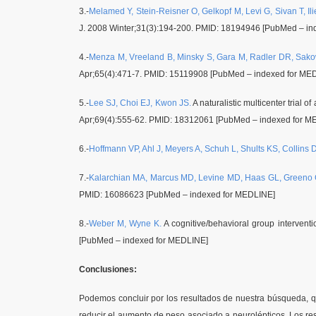
3.-
Melamed Y, Stein-Reisner O, Gelkopf M, Levi G, Sivan T, Il
J. 2008 Winter;31(3):194-200. PMID: 18194946 [PubMed – i
4.-
Menza M, Vreeland B, Minsky S, Gara M, Radler DR, Sako
Apr;65(4):471-7. PMID: 15119908 [PubMed – indexed for ME
5.-
Lee SJ, Choi EJ, Kwon JS.
A naturalistic multicenter trial
Apr;69(4):555-62. PMID: 18312061 [PubMed – indexed for M
6.-
Hoffmann VP, Ahl J, Meyers A, Schuh L, Shults KS, Collins 
7.-
Kalarchian MA, Marcus MD, Levine MD, Haas GL, Greeno C
PMID: 16086623 [PubMed – indexed for MEDLINE]
8.-
Weber M, Wyne K.
A cognitive/behavioral group intervent
[PubMed – indexed for MEDLINE]
Conclusiones:
Podemos concluir por los resultados de nuestra búsqueda, que
reducir el aumento de peso asociado a neurolépticos. Los res