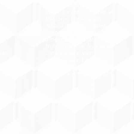
Eficacia de la terapia
dialéctica conductual en el
trastorno por atracón
s
Autoría: María González
Cornejo, Juan Ramon
ejo
Jiménez, Marta Montero
Núñez, Carmen Álvarez de
ndo
Luna Moraira, Víctor
Delgado Ruíz, Elisa Isabel
Rueda Fernández
, 2026
Publicada el 19 junio, 2026