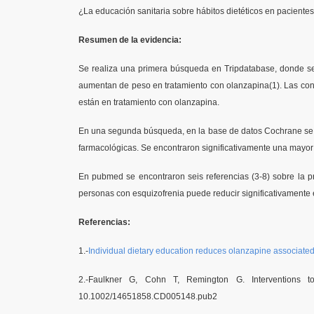
¿La educación sanitaria sobre hábitos dietéticos en paciente
Resumen de la evidencia:
Se realiza una primera búsqueda en Tripdatabase, donde se e
aumentan de peso en tratamiento con olanzapina(1). Las concl
están en tratamiento con olanzapina.
En una segunda búsqueda, en la base de datos Cochrane se e
farmacológicas. Se encontraron significativamente una mayor
En pubmed se encontraron seis referencias (3-8) sobre la p
personas con esquizofrenia puede reducir significativamente e
Referencias:
1.-
Individual dietary education reduces olanzapine associate
2.-Faulkner G, Cohn T, Remington G. Interventions 
10.1002/14651858.CD005148.pub2