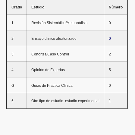
Grado
Estudio
Número
1
Revisión Sistemática/Metaanálisis
0
2
Ensayo clínico aleatorizado
0
3
Cohortes/Caso Control
2
4
Opinión de Expertos
5
G
Guías de Práctica Clínica
0
5
Otro tipo de estudio: estudio experimental
1