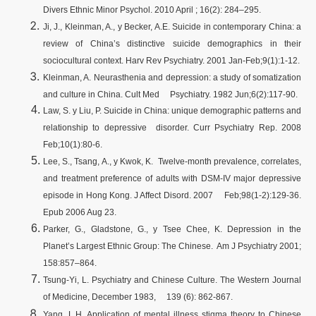
Divers Ethnic Minor Psychol. 2010 April ; 16(2): 284–295.
Ji, J., Kleinman, A., y Becker, A.E. Suicide in contemporary China: a
review of China’s distinctive suicide demographics in their
sociocultural context. Harv Rev Psychiatry. 2001 Jan-Feb;9(1):1-12.
Kleinman, A. Neurasthenia and depression: a study of somatization
and culture in China. Cult Med Psychiatry. 1982 Jun;6(2):117-90.
Law, S. y Liu, P. Suicide in China: unique demographic patterns and
relationship to depressive disorder. Curr Psychiatry Rep. 2008
Feb;10(1):80-6.
Lee, S., Tsang, A., y Kwok, K. Twelve-month prevalence, correlates,
and treatment preference of adults with DSM-IV major depressive
episode in Hong Kong. J Affect Disord. 2007 Feb;98(1-2):129-36.
Epub 2006 Aug 23.
Parker, G., Gladstone, G., y Tsee Chee, K. Depression in the
Planet’s Largest Ethnic Group: The Chinese. Am J Psychiatry 2001;
158:857–864.
Tsung-Yi, L. Psychiatry and Chinese Culture. The Western Journal
of Medicine, December 1983, 139 (6): 862-867.
Yang, L.H. Application of mental illness stigma theory to Chinese