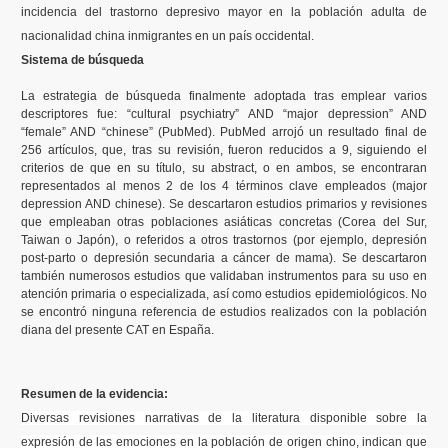
incidencia del trastorno depresivo mayor en la población adulta de
nacionalidad china inmigrantes en un país occidental.
Sistema de búsqueda
La estrategia de búsqueda finalmente adoptada tras emplear varios
descriptores fue: “cultural psychiatry” AND “major depression” AND
“female” AND “chinese” (PubMed). PubMed arrojó un resultado final de
256 artículos, que, tras su revisión, fueron reducidos a 9, siguiendo el
criterios de que en su título, su abstract, o en ambos, se encontraran
representados al menos 2 de los 4 términos clave empleados (major
depression AND chinese). Se descartaron estudios primarios y revisiones
que empleaban otras poblaciones asiáticas concretas (Corea del Sur,
Taiwan o Japón), o referidos a otros trastornos (por ejemplo, depresión
post-parto o depresión secundaria a cáncer de mama). Se descartaron
también numerosos estudios que validaban instrumentos para su uso en
atención primaria o especializada, así como estudios epidemiológicos. No
se encontró ninguna referencia de estudios realizados con la población
diana del presente CAT en España.
Resumen de la evidencia:
Diversas revisiones narrativas de la literatura disponible sobre la
expresión de las emociones en la población de origen chino, indican que