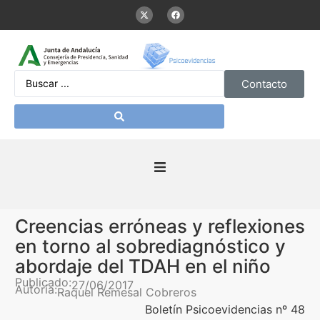
Contacto
Inicio
Creencias erróneas y reflexiones
Presentación
en torno al sobrediagnóstico y
abordaje del TDAH en el niño
De interés
Publicado:
27/06/2017
Autoría:
Raquel Remesal Cobreros
Boletín Psicoevidencias nº 48
Contenidos Psicoevidencias