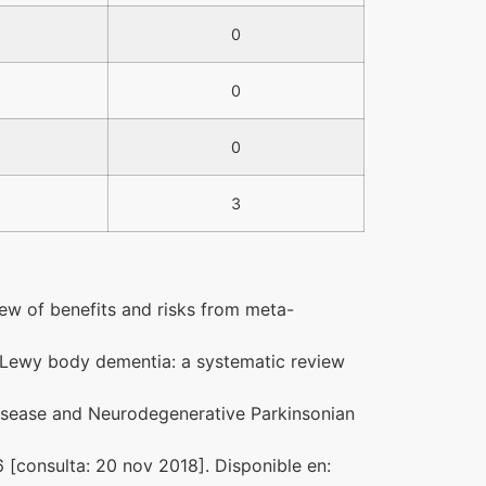
0
0
0
3
iew of benefits and risks from meta-
f Lewy body dementia: a systematic review
 Disease and Neurodegenerative Parkinsonian
 [consulta: 20 nov 2018]. Disponible en: