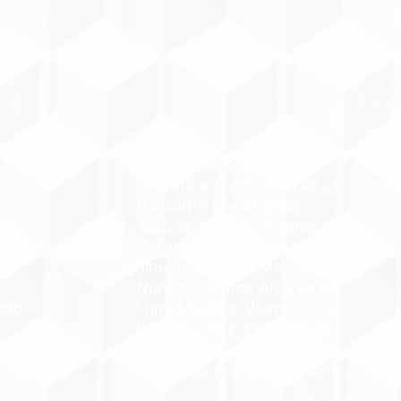
Eficacia de la terapia
dialéctica conductual en el
trastorno por atracón
s
Autoría: María González
Cornejo, Juan Ramon
ejo
Jiménez, Marta Montero
Núñez, Carmen Álvarez de
ndo
Luna Moraira, Víctor
Delgado Ruíz, Elisa Isabel
Rueda Fernández
, 2026
Publicada el 19 junio, 2026