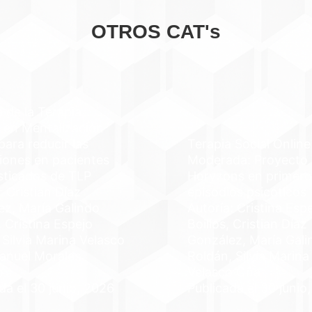
OTROS CAT's
a de la Terapia
 en Mentalización
ara reducir las
Terapia Social Online
iones en pacientes
Moderada: Proyecto
sticados de TLP
Horyzons en primero
: Cristian Díaz
episodios psicóticos
ez, María Galindo
Autoría: Cristina Esp
 Cristina Espejo
Boillos, Cristian Díaz
, Silvia Marina Velasco
González, María Gali
anuel Morales
Roldán, Silvia Marina
o
Velasco Oña
da el 30 junio, 2026
Publicada el 30 junio