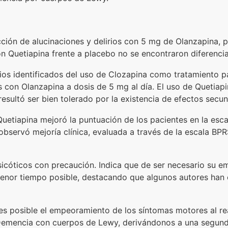
ción de alucinaciones y delirios con 5 mg de Olanzapina, 
n Quetiapina frente a placebo no se encontraron diferencia
udios identificados del uso de Clozapina como tratamiento 
os con Olanzapina a dosis de 5 mg al día. El uso de Quetiap
esultó ser bien tolerado por la existencia de efectos secun
Quetiapina mejoró la puntuación de los pacientes en la esca
observó mejoría clínica, evaluada a través de la escala BPR
sicóticos con precaución. Indica que de ser necesario su e
l menor tiempo posible, destacando que algunos autores han
 es posible el empeoramiento de los síntomas motores al rea
emencia con cuerpos de Lewy, derivándonos a una segunda