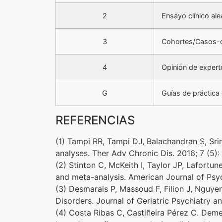
2
Ensayo clínico ale
3
Cohortes/Casos-c
4
Opinión de expert
G
Guías de práctica 
REFERENCIAS
(1) Tampi RR, Tampi DJ, Balachandran S, Sri
analyses. Ther Adv Chronic Dis. 2016; 7 (5)
(2) Stinton C, McKeith I, Taylor JP, Lafort
and meta-analysis. American Journal of Psyc
(3) Desmarais P, Massoud F, Filion J, Nguye
Disorders. Journal of Geriatric Psychiatry 
(4) Costa Ribas C, Castiñeira Pérez C. Deme