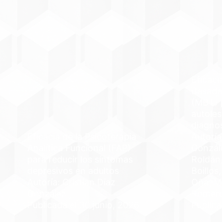
Eficaci
Basada
(MBT) p
autoles
diagno
Eficacia de la Psicoterapia
Autoría
Analítica Funcional (FAP)
Gonzál
para reducir los síntomas
Roldán,
depresivos en adultos
Boillos
Autoría: Cristian Díaz
Oña, M
González
Romer
Publicada el 30 junio, 2026
Publica