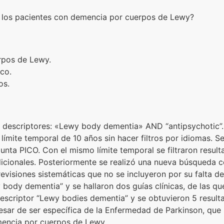
a los pacientes con demencia por cuerpos de Lewy?
rpos de Lewy.
ico.
os.
descriptores: «Lewy body dementia» AND “antipsychotic”. S
 límite temporal de 10 años sin hacer filtros por idiomas. S
unta PICO. Con el mismo límite temporal se filtraron result
dicionales. Posteriormente se realizó una nueva búsqueda 
evisiones sistemáticas que no se incluyeron por su falta d
body dementia” y se hallaron dos guías clínicas, de las qu
escriptor “Lewy bodies dementia” y se obtuvieron 5 result
pesar de ser específica de la Enfermedad de Parkinson, qu
encia por cuerpos de Lewy.