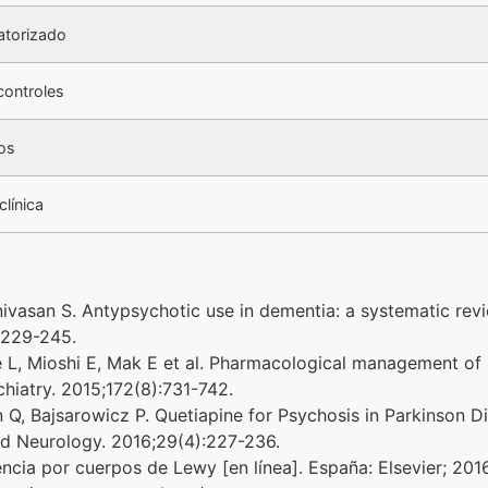
atorizado
ontroles
os
clínica
nivasan S. Antypsychotic use in dementia: a systematic rev
: 229-245.
une L, Mioshi E, Mak E et al. Pharmacological management o
hiatry. 2015;172(8):731-742.
n Q, Bajsarowicz P. Quetiapine for Psychosis in Parkinson
and Neurology. 2016;29(4):227-236.
ncia por cuerpos de Lewy [en línea]. España: Elsevier; 2016