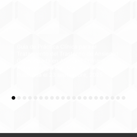
Guía de Práctica Clínica para el
Tratamiento del Trastorno de Ansiedad
Generalizada en Atención Primaria
Autoría: Angel Luis Mena Jiménez
Publicada el 23 septiembre, 2025
2
3
4
5
6
7
8
9
10
11
12
13
14
15
16
17
18
19
20
21