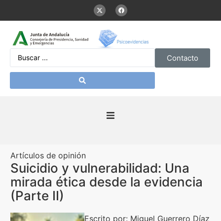
Contacto
Inicio
Artículos de opinión
Presentación
Suicidio y vulnerabilidad: Una
mirada ética desde la evidencia
De interés
(Parte II)
Contenidos Psicoevidencias
Escrito por: Miguel Guerrero Díaz