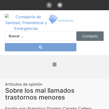
Contacto
Inicio
Artículos de opinión
Presentación
Sobre los mal llamados
trastornos menores
De interés
Escrito por: Francisco Dionisio Casado Cañero