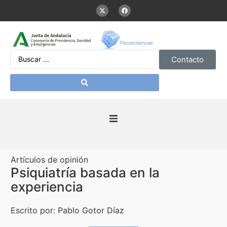
Contacto
Inicio
Artículos de opinión
Presentación
Psiquiatría basada en la
experiencia
De interés
Escrito por: Pablo Gotor Díaz
Contenidos Psicoevidencias