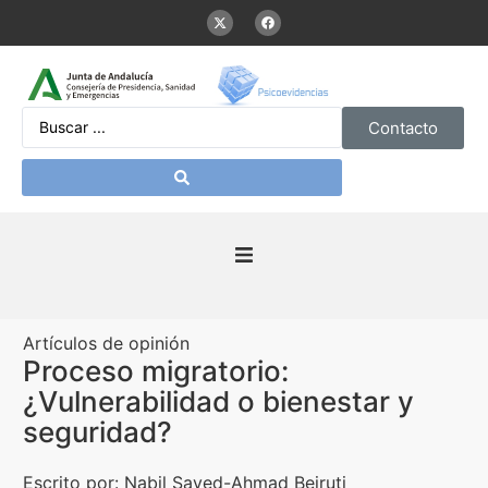
Contacto
Inicio
Artículos de opinión
Presentación
Proceso migratorio:
¿Vulnerabilidad o bienestar y
De interés
seguridad?
Contenidos Psicoevidencias
Escrito por: Nabil Sayed-Ahmad Beiruti